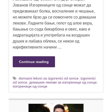
Јованов Изгорениците од сонце можат да
предизвикаат болка, воспаление и чешање,
но можете брзо да си помогнете со домашни
лекови. Ладните бањи, гелот од алое вера,
бањање со сода бикарбона и овес, како и
хидратацијата и употребата на воздушен
душек и лабава облека, се некои од
најефективните начини …
Continue reading
domasni lekovi za izgorenici od sonce
,
izgorenici
od sonce
,
домашни лекови за изгореници од сонце
,
изгореници од сонце