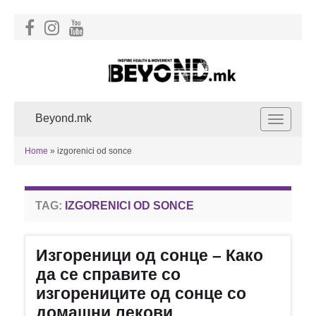
Beyond.mk
Toggle
navigat
Home
»
izgorenici od sonce
TAG:
IZGORENICI OD SONCE
Изгореници од сонце – Како
да се справите со
изгорениците од сонце со
домашни лекови