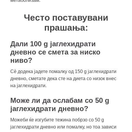
метаболизам.
Често поставувани
прашања:
Дали 100 g јаглехидрати
дневно се смета за ниско
ниво?
Сè додека јадете помалку од 150 g јаглехидрати
дневно, сметате дека сте на диета со низок внес
на јаглехидрати.
Може ли да ослабам со 50 g
јаглехидрати дневно?
Можеби ќе изгубите тежина побрзо со 50 g
јаглехидрати дневно или помалку, но тоа зависи