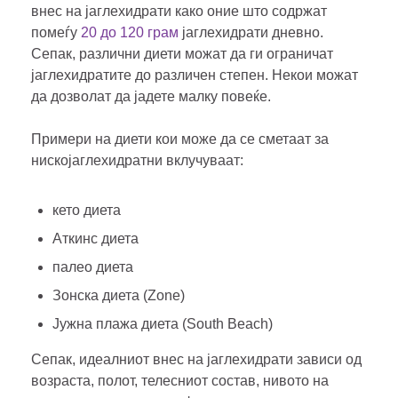
внес на јаглехидрати како оние што содржат
помеѓу
20 до 120 грам
јаглехидрати дневно.
Сепак, различни диети можат да ги ограничат
јаглехидратите до различен степен. Некои можат
да дозволат да јадете малку повеќе.
Примери на диети кои може да се сметаат за
нискојаглехидратни вклучуваат:
кето диета
Аткинс диета
палео диета
Зонска диета (Zone)
Јужна плажа диета (South Beach)
Сепак, идеалниот внес на јаглехидрати зависи од
возраста, полот, телесниот состав, нивото на