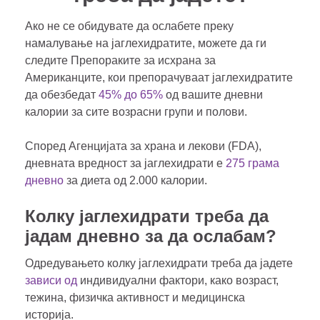
Ако не се обидувате да ослабете преку
намалување на јаглехидратите, можете да ги
следите Препораките за исхрана за
Американците, кои препорачуваат јаглехидратите
да обезбедат
45% до 65%
од вашите дневни
калории за сите возрасни групи и полови.
Според Агенцијата за храна и лекови (FDA),
дневната вредност за јаглехидрати е
275 грама
дневно
за диета од 2.000 калории.
Колку јаглехидрати треба да
јадам дневно за да ослабам?
Одредувањето колку јаглехидрати треба да јадете
зависи од
индивидуални фактори, како возраст,
тежина, физичка активност и медицинска
историја.