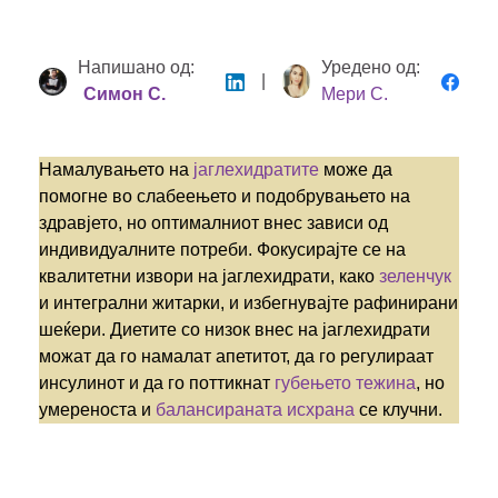
Напишано од:
Уредено од:
|
Симон С.
Мери С.
Намалувањето на
јаглехидратите
може да
помогне во слабеењето и подобрувањето на
здравјето, но оптималниот внес зависи од
индивидуалните потреби. Фокусирајте се на
квалитетни извори на јаглехидрати, како
зеленчук
и интегрални житарки, и избегнувајте рафинирани
шеќери. Диетите со низок внес на јаглехидрати
можат да го намалат апетитот, да го регулираат
инсулинот и да го поттикнат
губењето тежина
, но
умереноста и
балансираната исхрана
се клучни.