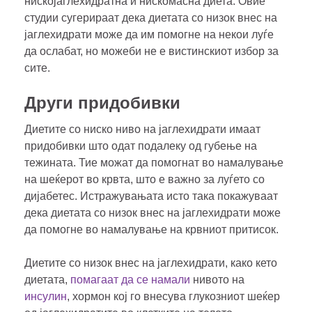
нискојаглехидратна и нискомасна диета. Овие
студии сугерираат дека диетата со низок внес на
јаглехидрати може да им помогне на некои луѓе
да ослабат, но можеби не е вистинскиот избор за
сите.
Други придобивки
Диетите со ниско ниво на јаглехидрати имаат
придобивки што одат подалеку од губење на
тежината. Тие можат да помогнат во намалување
на шеќерот во крвта, што е важно за луѓето со
дијабетес. Истражувањата исто така покажуваат
дека диетата со низок внес на јаглехидрати може
да помогне во намалување на крвниот притисок.
Диетите со низок внес на јаглехидрати, како кето
диетата,
помагаат да се намали
нивото на
инсулин
, хормон кој го внесува глукозниот шеќер