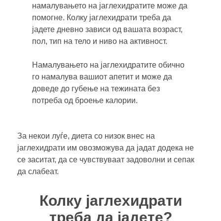
намалувањето на јаглехидратите може да
помогне. Колку јаглехидрати треба да
јадете дневно зависи од вашата возраст,
пол, тип на тело и ниво на активност.
Намалувањето на јаглехидратите обично
го намалува вашиот апетит и може да
доведе до губење на тежината без
потреба од броење калории.
За некои луѓе, диета со низок внес на
јаглехидрати им овозможува да јадат додека не
се заситат, да се чувствуваат задоволни и сепак
да слабеат.
Колку јаглехидрати
треба да јадете?