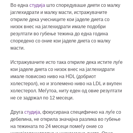
Во една
студија
што споредуваше диети со малку
јаглехидрати и малку масти, истражувачите
откриле дека учесниците кои јаделе диета со
низок внес на јаглехидрати имале подобри
резултати во губење тежина до една година
споредено со оние кои јаделе диета со малку
масти.
Истражувачите исто така откриле дека истите луѓе
кои јаделе диета со низок внес на јаглехидрати
имале повисоко ниво на HDL (добриот
холестерол), но и зголемено ниво на LDL и вкупен
холестерол. Меѓутоа, ниту еден од овие резултати
не се задржал по 12 месеци.
Друга
студија
, фокусирана специфично на луѓе со
дебелина, не открила значајна разлика во губење
на тежината по 24 месеци помеѓу оние со