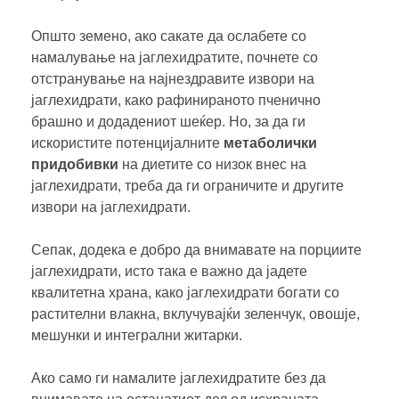
Општо земено, ако сакате да ослабете со
намалување на јаглехидратите, почнете со
отстранување на најнездравите извори на
јаглехидрати, како рафинираното пченично
брашно и додадениот шеќер. Но, за да ги
искористите потенцијалните
метаболички
придобивки
на диетите со низок внес на
јаглехидрати, треба да ги ограничите и другите
извори на јаглехидрати.
Сепак, додека е добро да внимавате на порциите
јаглехидрати, исто така е важно да јадете
квалитетна храна, како јаглехидрати богати со
растителни влакна, вклучувајќи зеленчук, овошје,
мешунки и интегрални житарки.
Ако само ги намалите јаглехидратите без да