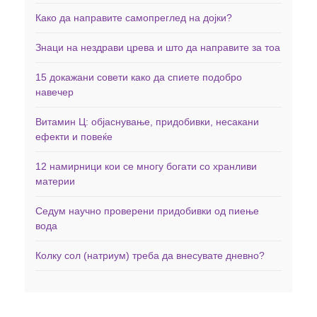
Како да направите самопреглед на дојки?
Знаци на нездрави црева и што да направите за тоа
15 докажани совети како да спиете подобро
навечер
Витамин Ц: објаснување, придобивки, несакани
ефекти и повеќе
12 намирници кои се многу богати со хранливи
материи
Седум научно проверени придобивки од пиење
вода
Колку сол (натриум) треба да внесувате дневно?