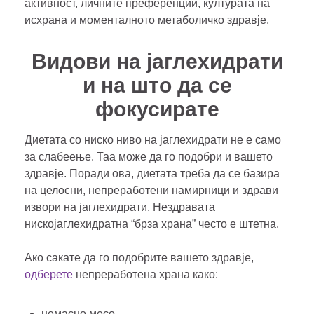
активност, личните преференции, културата на
исхрана и моменталното метаболичко здравје.
Видови на јаглехидрати
и на што да се
фокусирате
Диетата со ниско ниво на јаглехидрати не е само
за слабеење. Таа може да го подобри и вашето
здравје. Поради ова, диетата треба да се базира
на целосни, непреработени намирници и здрави
извори на јаглехидрати. Нездравата
нискојаглехидратна “брза храна” често е штетна.
Ако сакате да го подобрите вашето здравје,
одберете
непреработена храна како:
немасно месо