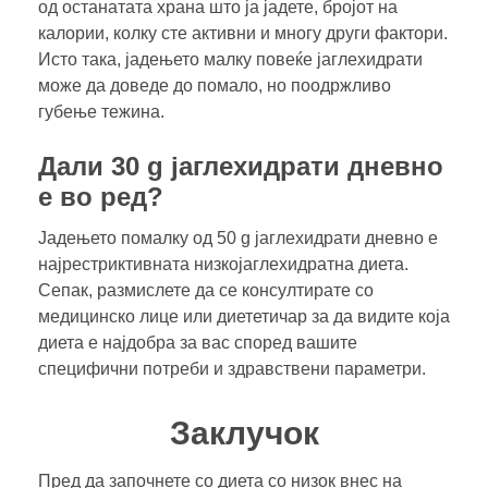
од останатата храна што ја јадете, бројот на
калории, колку сте активни и многу други фактори.
Исто така, јадењето малку повеќе јаглехидрати
може да доведе до помало, но поодржливо
губење тежина.
Дали 30 g јаглехидрати дневно
е во ред?
Јадењето помалку од 50 g јаглехидрати дневно е
најрестриктивната низкојаглехидратна диета.
Сепак, размислете да се консултирате со
медицинско лице или диететичар за да видите која
диета е најдобра за вас според вашите
специфични потреби и здравствени параметри.
Заклучок
Пред да започнете со диета со низок внес на