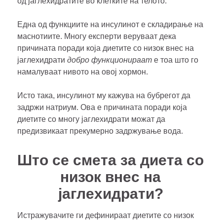
од јаглехидратите во клетките на телото.
Една од функциите на инсулинот е складирање на
маснотиите. Многу експерти веруваат дека
причината поради која диетите со низок внес на
јаглехидрати
добро функционираат
е тоа што го
намалуваат нивото на овој хормон.
Исто така, инсулинот му кажува на бубрегот да
задржи натриум. Ова е причината поради која
диетите со многу јаглехидрати можат да
предизвикаат прекумерно задржување вода.
Што се смета за диета со
низок внес на
јаглехидрати?
Истражувачите ги дефинираат диетите со низок