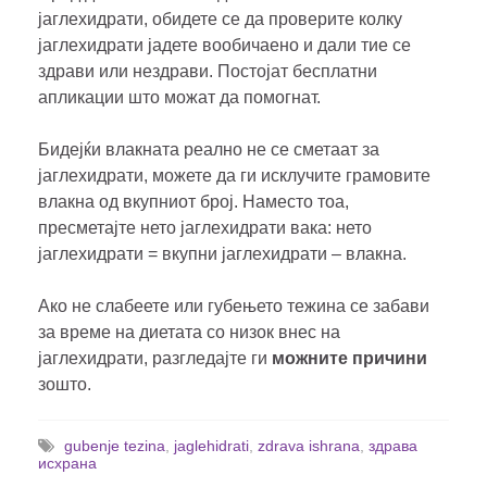
јаглехидрати, обидете се да проверите колку
јаглехидрати јадете вообичаено и дали тие се
здрави или нездрави. Постојат бесплатни
апликации што можат да помогнат.
Бидејќи влакната реално не се сметаат за
јаглехидрати, можете да ги исклучите грамовите
влакна од вкупниот број. Наместо тоа,
пресметајте нето јаглехидрати вака: нето
јаглехидрати = вкупни јаглехидрати – влакна.
Ако не слабеете или губењето тежина се забави
за време на диетата со низок внес на
јаглехидрати, разгледајте ги
можните причини
зошто.
gubenje tezina
,
jaglehidrati
,
zdrava ishrana
,
здрава
исхрана