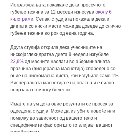
Истражувањата покажале дека просечното
губење тежина за 12 месеци изнесува
околу 6
килограми
. Сепак, студијата покажала дека и
диетата со ниски масти може да доведе до слично
губење тежина во рок од една година.
Друга студија открила дека учесниците на
нискојаглехидратна диета 8 недели изгубиле
22,8%
од масните наслаги во абдоминалната
празнина (висцерална маснотија) споредено со
оние на нискомасна диета, кои изгубиле само 1%.
Висцералната маснотија е најопасна и е силно
поврзана со многу болести.
Имајте на ум дека овие резултати се просек за
одредена студија. Може да изгубите повеќе или
помалку во зависност од вашето тело и
специфичните фактори што го влијаат вашиот