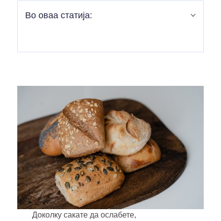
Во оваа статија:
Во оваа статија:
Колку јаглехидрати треба да јадете?
Зошто да јадете помалку јаглехидрати?
Што се смета за диета со низок внес на
јаглехидрати?
Видови на јаглехидрати и на што да се
фокусирате
Колку тежина можете да изгубите?
Заклучок
Доколку сакате да ослабете,