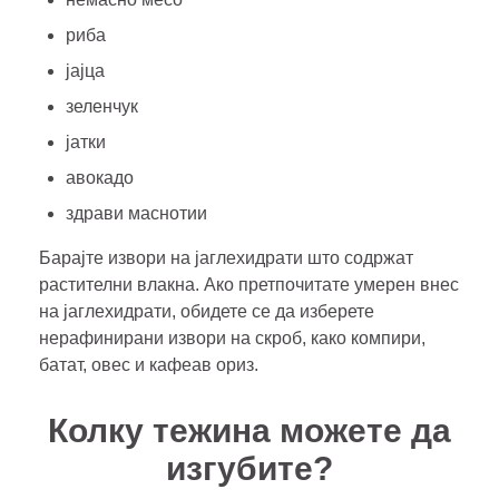
риба
јајца
зеленчук
јатки
авокадо
здрави маснотии
Барајте извори на јаглехидрати што содржат
растителни влакна. Ако претпочитате умерен внес
на јаглехидрати, обидете се да изберете
нерафинирани извори на скроб, како компири,
батат, овес и кафеав ориз.
Колку тежина можете да
изгубите?