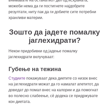
внимавате на останатиот дел од исхраната,
можеби нема да ги постигнете најдобрите
резултати, ниту пак да ги добиете сите потребни
хранливи материи.
Зошто да јадете помалку
јаглехидрати?
Некои придобивки од јадење помалку
јаглехидрати вклучуваат:
Губење на тежина
Студиите
покажуваат дека диетите со низок внес
на јаглехидрати можат да го намалат апетитот, да
доведат до помал внес на калории и да помогнат
во полесно слабеење, сè додека се придржувате
кон диетата.