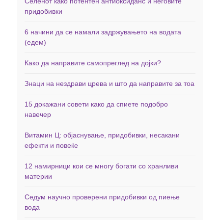
Селенот како потентен антиоксиданс и неговите
придобивки
6 начини да се намали задржувањето на водата
(едем)
Како да направите самопреглед на дојки?
Знаци на нездрави црева и што да направите за тоа
15 докажани совети како да спиете подобро
навечер
Витамин Ц: објаснување, придобивки, несакани
ефекти и повеќе
12 намирници кои се многу богати со хранливи
материи
Седум научно проверени придобивки од пиење
вода