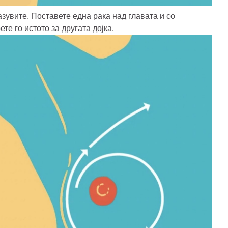
азувите. Поставете една рака над главата и со
те го истото за другата дојка.