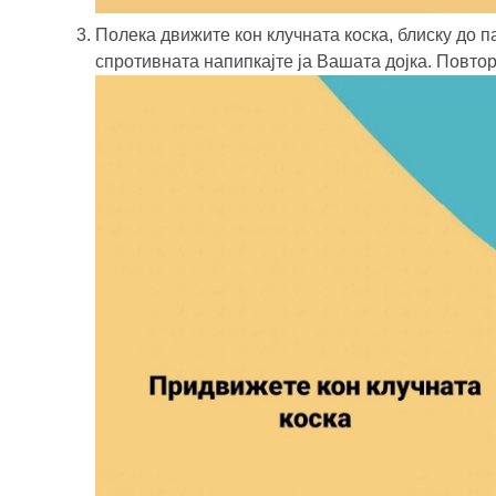
Полека движите кон клучната коска, блиску до п
спротивната напипкајте ја Вашата дојка. Повторе