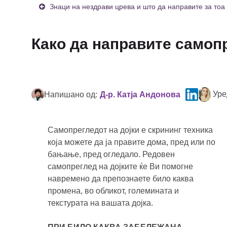
Знаци на нездрави црева и што да направите за тоа
Како да направите самопр
Уре
Напишано од:
Д-р. Катја Андонова
Самопрегледот на дојки е скрининг техника
која можете да ја правите дома, пред или по
бањање, пред огледало. Редовен
самопреглед на дојките ќе Ви помогне
навремено да препознаете било каква
промена, во обликот, големината и
текстурата на вашата дојка.