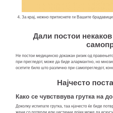
За крај, нежно притиснете ги Вашите брадавици 
Дали постои некаков
самопр
Не постои медицинско докажан ризик од правењето
при прегледот, може да биде алармантно, но мнозин
осетите било што различно при самопрегледот, кон
Најчесто пост
Како се чувстввува грутка на д
Доколку испипате грутка, таа нјачесто ќе биде потв
жени со потврди или цистични дојки може да искусу