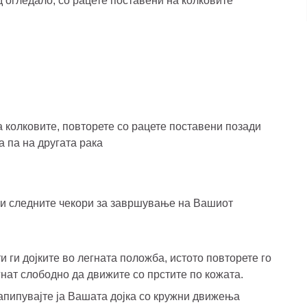
 огледало, со рацете поставени на колковите
 колковите, повторете со рацете поставени позади
а па на другата рака
ги следните чекори за завршување на Вашиот
 ги дојките во легната положба, истото повторете го
гнат слободно да движите со прстите по кожата.
Напипувајте ја Вашата дојка со кружни движења