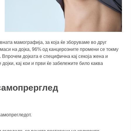
ата мамографија, за која ќе зборуваме во друг
 маси на дојка, 96% од канцерозните промени се токму
 Впрочем дојката е специфична кај секоја жена и
дојки, кај кои и први ќе забележите било каква
самопрерглед
самопрегледот.