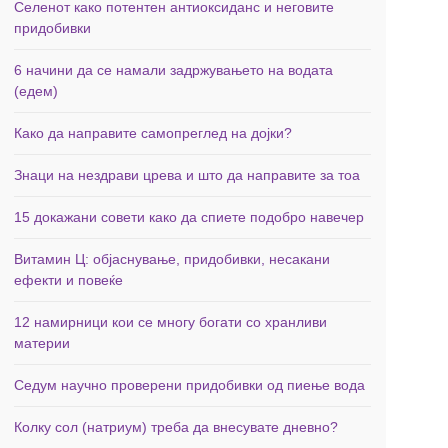
Селенот како потентен антиоксиданс и неговите
придобивки
6 начини да се намали задржувањето на водата
(едем)
Како да направите самопреглед на дојки?
Знаци на нездрави црева и што да направите за тоа
15 докажани совети како да спиете подобро навечер
Витамин Ц: објаснување, придобивки, несакани
ефекти и повеќе
12 намирници кои се многу богати со хранливи
материи
Седум научно проверени придобивки од пиење вода
Колку сол (натриум) треба да внесувате дневно?