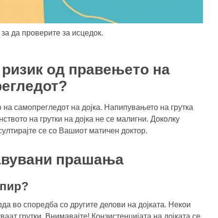
за да проверите за исцедок.
 ризик од правењето на
егледот?
 на самопрегледот на дојка. Напипувањето на грутка
ството на грутки на дојка не се малигни. Доколку
султирајте се со Вашиот матичен доктор.
авувани прашања
опир?
рда во споредба со другите делови на дојката. Некои
ваат грутки. Внимавајте! Конзистенцијата на дојката се