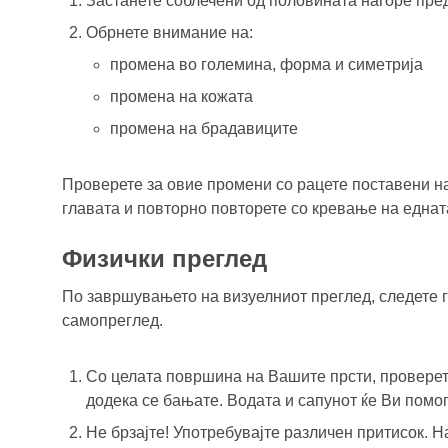
Застанете соблечени од половината нагоре пред
Обрнете внимание на:
промена во големина, форма и симeтрија
промена на кожата
промена на брадавиците
Проверете за овие промени со рацете поставени на
главата и повторно повторете со кревање на еднат
Физички преглед
По завршувањето на визуелниот преглед, следете 
самопреглед.
Со целата површина на Вашите прсти, проверети
додека се бањате. Водата и сапунот ќе Ви помо
Не брзајте! Употребувајте различен притисок. 