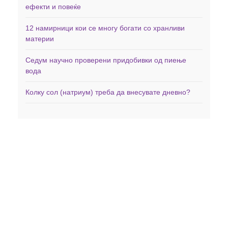
ефекти и повеќе
12 намирници кои се многу богати со хранливи
материи
Седум научно проверени придобивки од пиење
вода
Колку сол (натриум) треба да внесувате дневно?
Дома
Здравје
Фитнес
Заболувања
Менаџирање со тежината
Минерали
Исхрана
Витамини
Вежби
Невротрансмитери
Витамини и Суплементи
Контакт