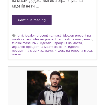
на масти, додека BMI има ограничувања
бидејќи не ги …
Continue reading
bmi
,
idealen procent na masti
,
idealen procent na
masti za zeni
,
idealen procent za masti na mazi
,
masti
,
telesni masti
,
бми
,
идеален процент на масти
,
идеален процент на масти за жени
,
идеален
процент на масти за мажи
,
индекс на телесна маса
,
масти