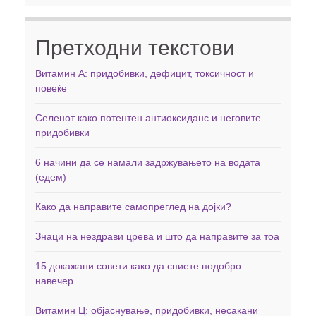
Претходни текстови
Витамин А: придобивки, дефицит, токсичност и
повеќе
Селенот како потентен антиоксиданс и неговите
придобивки
6 начини да се намали задржувањето на водата
(едем)
Како да направите самопреглед на дојки?
Знаци на нездрави црева и што да направите за тоа
15 докажани совети како да спиете подобро
навечер
Витамин Ц: објаснување, придобивки, несакани