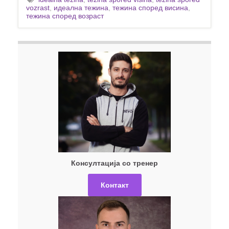
vozrast
,
идеална тежина
,
тежина според висина
,
тежина според возраст
Консултација со тренер
Контакт