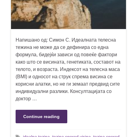
Напишано од: Симон С. Идеалната телесна
тежина не може да се дефинира со една
формула, бидејќи зависи од повеќе фактори
како што се висината, генетиката, составот на
телото, и возраста. Индексот на телесна маса
(BMI) и односот на струк спрема висина се
корисни алатки, но не ги земаат предвид сите
индивидуални разлики. Консултацијата со
доктор …
Continue reading
idealna tezina
,
tezina spored visina
,
tezina spored