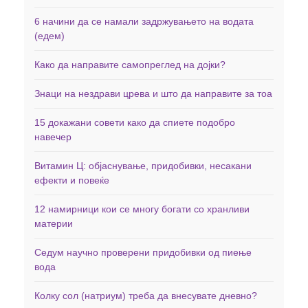
6 начини да се намали задржувањето на водата
(едем)
Како да направите самопреглед на дојки?
Знаци на нездрави црева и што да направите за тоа
15 докажани совети како да спиете подобро
навечер
Витамин Ц: објаснување, придобивки, несакани
ефекти и повеќе
12 намирници кои се многу богати со хранливи
материи
Седум научно проверени придобивки од пиење
вода
Колку сол (натриум) треба да внесувате дневно?