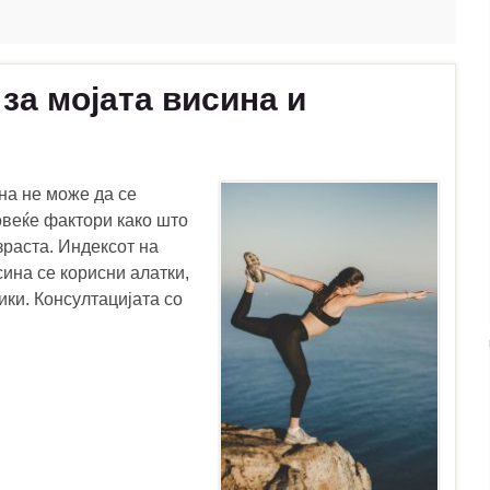
 за мојата висина и
на не може да се
овеќе фактори како што
озраста. Индексот на
сина се корисни алатки,
ики. Консултацијата со