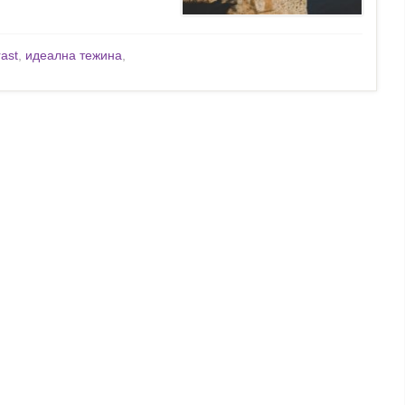
rast
,
идеална тежина
,