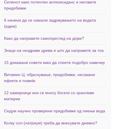
Селенот како потентен антиоксиданс и неговите
придобивки
6 начини да се намали задржувањето на водата
(едем)
Како да направите самопреглед на дојки?
Знаци на нездрави црева и што да направите за тоа
15 докажани совети како да спиете подобро навечер
Витамин Ц: објаснување, придобивки, несакани
ефекти и повеќе
12 намирници кои се многу богати со хранливи
материи
Седум научно проверени придобивки од пиење вода
Колку сол (натриум) треба да внесувате дневно?