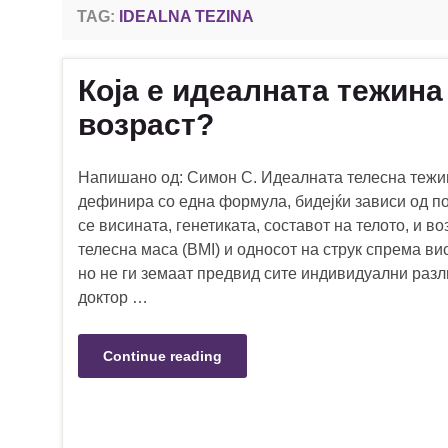
TAG:
IDEALNA TEZINA
Која е идеалната тежина
возраст?
Напишано од: Симон С. Идеалната телесна тежи
дефинира со една формула, бидејќи зависи од п
се висината, генетиката, составот на телото, и в
телесна маса (BMI) и односот на струк спрема ви
но не ги земаат предвид сите индивидуални разл
доктор …
Continue reading