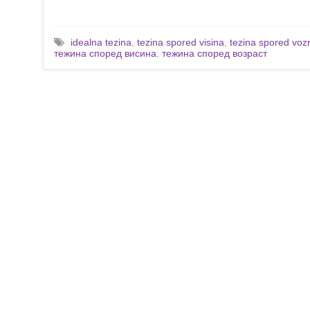
idealna tezina
,
tezina spored visina
,
tezina spored voz
тежина според висина
,
тежина според возраст