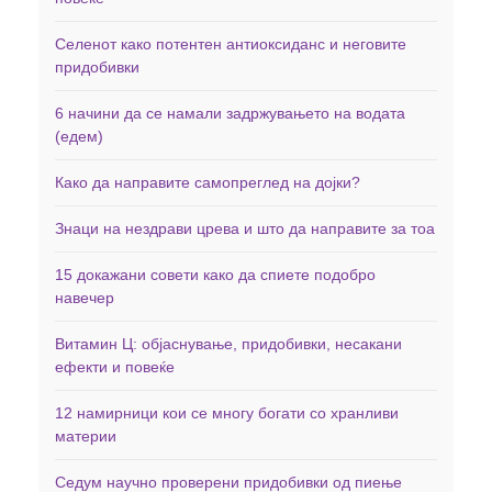
Селенот како потентен антиоксиданс и неговите
придобивки
6 начини да се намали задржувањето на водата
(едем)
Како да направите самопреглед на дојки?
Знаци на нездрави црева и што да направите за тоа
15 докажани совети како да спиете подобро
навечер
Витамин Ц: објаснување, придобивки, несакани
ефекти и повеќе
12 намирници кои се многу богати со хранливи
материи
Седум научно проверени придобивки од пиење