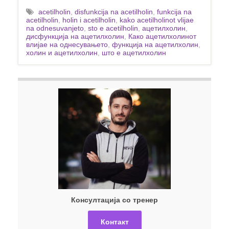
acetilholin
,
disfunkcija na acetilholin
,
funkcija na
acetilholin
,
holin i acetilholin
,
kako acetilholinot vlijae
na odnesuvanjeto
,
sto e acetilholin
,
ацетилхолин
,
дисфункција на ацетилхолин
,
Како ацетилхолинот
влијае на однесувањето
,
функција на ацетилхолин
,
холин и ацетилхолин
,
што е ацетилхолин
Консултација со тренер
Контакт