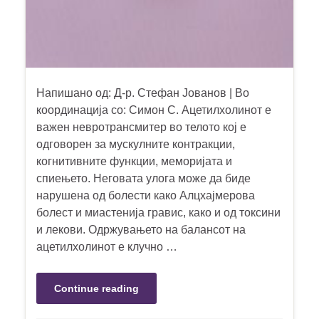
Напишано од: Д-р. Стефан Јованов | Во
координација со: Симон С. Ацетилхолинот е
важен невротрансмитер во телото кој е
одговорен за мускулните контракции,
когнитивните функции, меморијата и
спиењето. Неговата улога може да биде
нарушена од болести како Алцхајмерова
болест и миастенија гравис, како и од токсини
и лекови. Одржувањето на балансот на
ацетилхолинот е клучно …
Continue reading