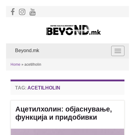
Beyond.mk
Toggle
navigat
Home
»
acetilholin
TAG:
ACETILHOLIN
Ацетилхолин: објаснување,
функција и придобивки