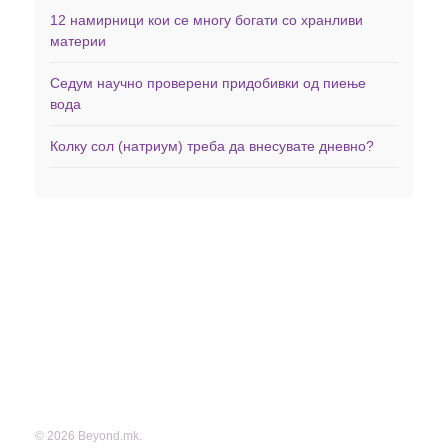
12 намирници кои се многу богати со хранливи
материи
Седум научно проверени придобивки од пиење
вода
Колку сол (натриум) треба да внесувате дневно?
Дома
Здравје
Фитнес
Заболувања
Менаџирање со тежината
Минерали
Исхрана
Витамини
Вежби
Невротрансмитери
Витамини и Суплементи
Контакт
© 2026 Beyond.mk.