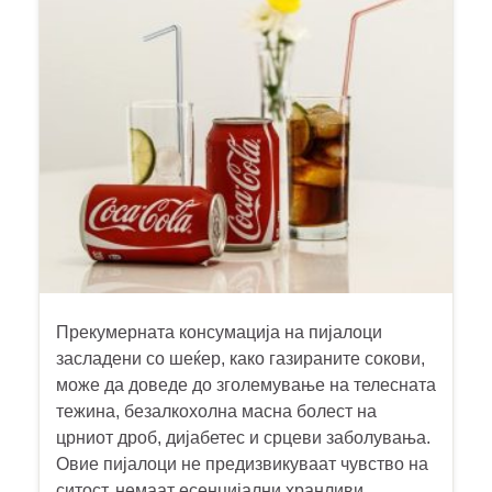
Прекумерната консумација на пијалоци
засладени со шеќер, како газираните сокови,
може да доведе до зголемување на телесната
тежина, безалкохолна масна болест на
црниот дроб, дијабетес и срцеви заболувања.
Овие пијалоци не предизвикуваат чувство на
ситост, немаат есенцијални хранливи