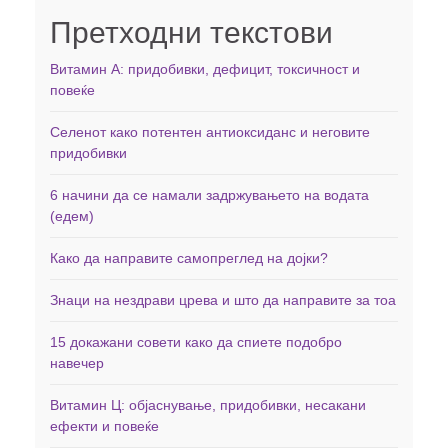
Претходни текстови
Витамин А: придобивки, дефицит, токсичност и
повеќе
Селенот како потентен антиоксиданс и неговите
придобивки
6 начини да се намали задржувањето на водата
(едем)
Како да направите самопреглед на дојки?
Знаци на нездрави црева и што да направите за тоа
15 докажани совети како да спиете подобро
навечер
Витамин Ц: објаснување, придобивки, несакани
ефекти и повеќе