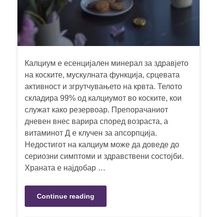
Калциум е есенцијален минерал за здравјето
на коските, мускулната функција, срцевата
активност и згрутчувањето на крвта. Телото
складира 99% од калциумот во коските, кои
служат како резервоар. Препорачаниот
дневен внес варира според возраста, а
витаминот Д е клучен за апсорпција.
Недостигот на калциум може да доведе до
сериозни симптоми и здравствени состојби.
Храната е најдобар …
Continue reading