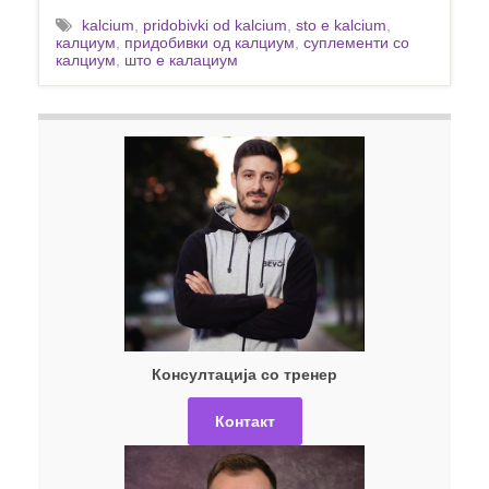
kalcium
,
pridobivki od kalcium
,
sto e kalcium
,
калциум
,
придобивки од калциум
,
суплементи со
калциум
,
што е калациум
Консултација со тренер
Контакт