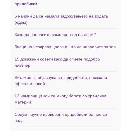
придобивки
6 начини да се намали задржувањето на водата
(едем)
Како да направите самопреглед на дојки?
Знаци на нездрави црева и што да направите за тоа
15 докажани совети како да спиете подобро
навечер
Витамин Ц: објаснување, придобивки, несакани
ефекти и повеќе
12 намирници кои се многу богати со хранливи
материи
Седум научно проверени придобивки од пиење
вода