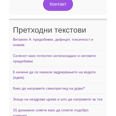
Контакт
Претходни текстови
Витамин А: придобивки, дефицит, токсичност и
повеќе
Селенот како потентен антиоксиданс и неговите
придобивки
6 начини да се намали задржувањето на водата
(едем)
Како да направите самопреглед на дојки?
Знаци на нездрави црева и што да направите за тоа
15 докажани совети како да спиете подобро
навечер