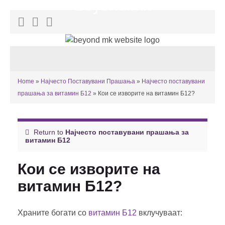
Beyond.mk
Toggle
navigat
Home
»
Најчесто Поставувани Прашања
»
Најчесто поставувани
прашања за витамин Б12
»
Кои се изворите на витамин Б12?
Return to
Најчесто поставувани прашања за
витамин Б12
Кои се изворите на
витамин Б12?
Храните богати со
витамин Б12
вклучуваат: