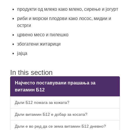
продукти од млеко како млеко, сирење и јогурт
риби и морски плодови како лосос, мидии и
острги
црвено месо и пилешко
збогатени житарици
јајца
In this section
Најчесто поставувани прашања за
витамин Б12
Дали Б12 помага за кожата?
Дали витамин Б12 е добар за косата?
Дали е во ред да се зема витамин Б12 дневно?