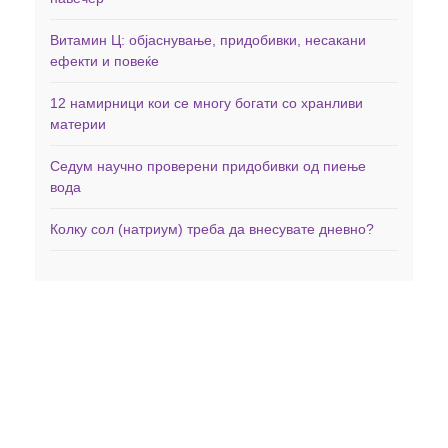
Витамин Ц: објаснување, придобивки, несакани
ефекти и повеќе
12 намирници кои се многу богати со хранливи
материи
Седум научно проверени придобивки од пиење
вода
Колку сол (натриум) треба да внесувате дневно?
Дома
Здравје
Фитнес
Заболувања
Менаџирање со тежината
Минерали
Исхрана
Витамини
Вежби
Невротрансмитери
Витамини и Суплементи
Контакт