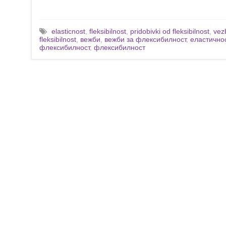
elasticnost
,
fleksibilnost
,
pridobivki od fleksibilnost
,
vez
fleksibilnost
,
вежби
,
вежби за флексибилност
,
еластично
флексибилност
,
флексибилност