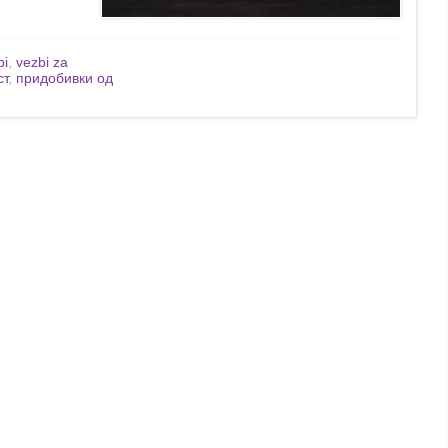
bi
,
vezbi za
ст
,
придобивки од