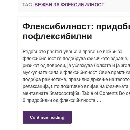
TAG:
ВЕЖБИ ЗА ФЛЕКСИБИЛНОСТ
Флексибилност: придоби
пофлексибилни
Редовното растегнување и правење вежби за
флексибилност го подобрува физичкото здравје,
ризикот од повреди, ја ублажува болката и ја зго
мускулната сила и флексибилност. Овие практики
подобра рамнотежа, правилно држење на телото
релаксација, што позитивно влијае на физичката
менталната благосостојба. Table of Contents Во ов
6 придобивки од флексибилноста …
Continue reading