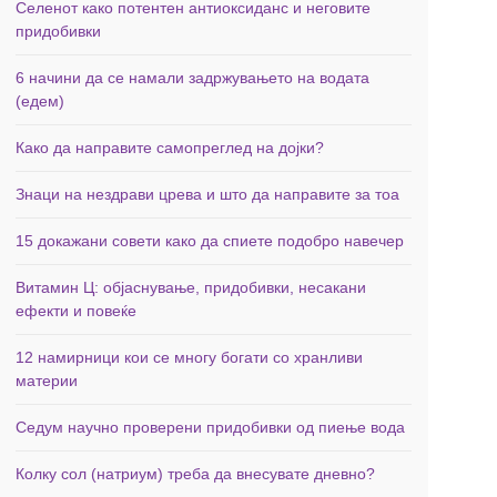
Селенот како потентен антиоксиданс и неговите
придобивки
6 начини да се намали задржувањето на водата
(едем)
Како да направите самопреглед на дојки?
Знаци на нездрави црева и што да направите за тоа
15 докажани совети како да спиете подобро навечер
Витамин Ц: објаснување, придобивки, несакани
ефекти и повеќе
12 намирници кои се многу богати со хранливи
материи
Седум научно проверени придобивки од пиење вода
Колку сол (натриум) треба да внесувате дневно?