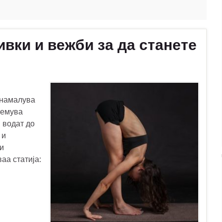
вки и вежби за да станете
 намалува
лемува
 водат до
 и
 и
аа статија: