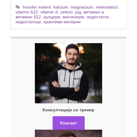
hranlivi materii
,
kalcium
,
magnezium
,
nedostatoci
,
vitamin b12
,
vitamin d
,
zelezo
,
јод
,
витамин а
,
витамин б12
,
калциум
,
магнезиум
,
недостаток
,
недостатоци
,
хранливи материи
Консултација со тренер
Контакт