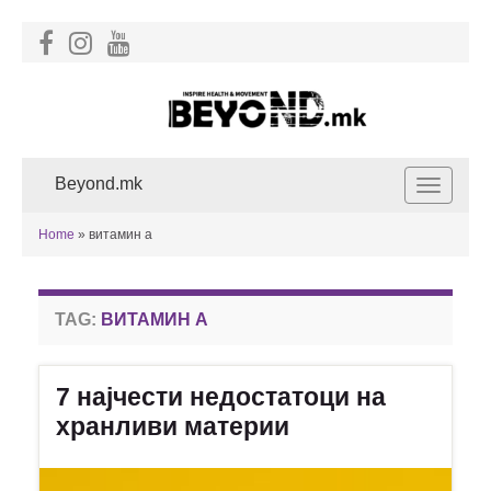
Beyond.mk
Toggle
navigat
Home
»
витамин а
TAG:
ВИТАМИН А
7 најчести недостатоци на
хранливи материи