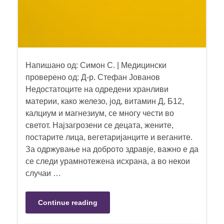
Напишано од: Симон С. | Медицински
проверено од: Д-р. Стефан Јованов
Недостатоците на одредени хранливи
материи, како железо, јод, витамин Д, Б12,
калциум и магнезиум, се многу чести во
светот. Најзагрозени се децата, жените,
постарите лица, вегетаријанците и веганите.
За одржување на доброто здравје, важно е да
се следи урамнотежена исхрана, а во некои
случаи …
Continue reading