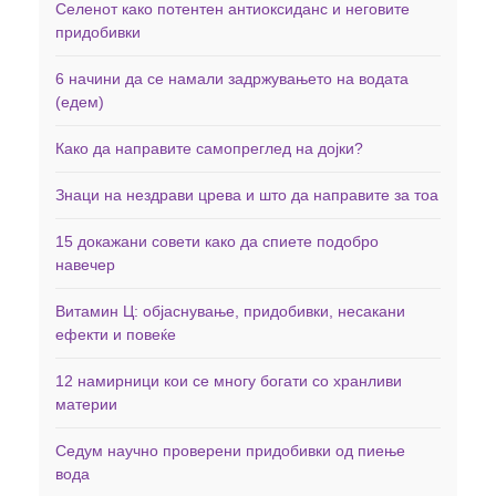
Селенот како потентен антиоксиданс и неговите
придобивки
6 начини да се намали задржувањето на водата
(едем)
Како да направите самопреглед на дојки?
Знаци на нездрави црева и што да направите за тоа
15 докажани совети како да спиете подобро
навечер
Витамин Ц: објаснување, придобивки, несакани
ефекти и повеќе
12 намирници кои се многу богати со хранливи
материи
Седум научно проверени придобивки од пиење
вода