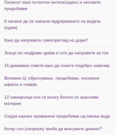
Селенот како потентен антиоксиданс и неговите
придобивки
6 начини да се намали задржувањето на водата
(едем)
Како да направите самопреглед на дојки?
Знаци на нездрави црева и што да направите за тоа
15 докажани совети како да спиете подобро навечер
Витамин Ц: објаснување, придобивки, несакани
ефекти и повеќе
12 намирници кои се многу богати со хранливи
материи
Седум научно проверени придобивки од пиење вода
Колку сол (натриум) треба да внесувате дневно?