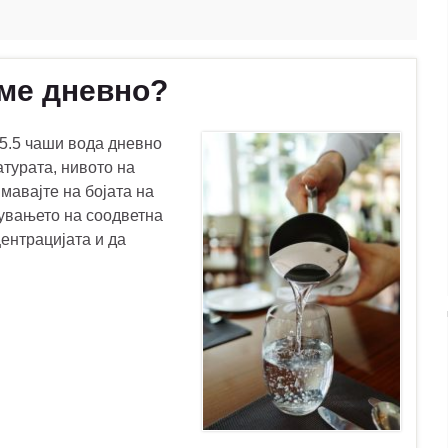
еме дневно?
15.5 чаши вода дневно
атурата, нивото на
мавајте на бојата на
жувањето на соодветна
центрацијата и да