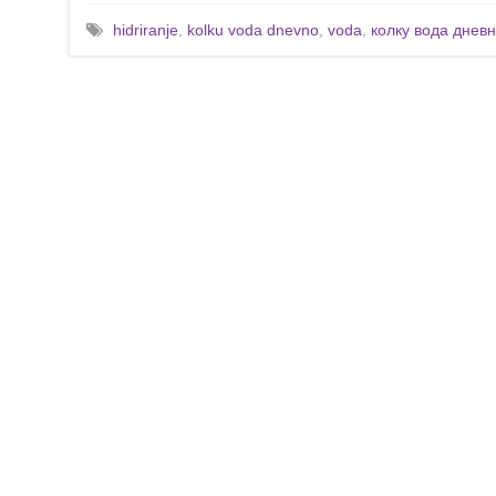
hidriranje
,
kolku voda dnevno
,
voda
,
колку вода днев