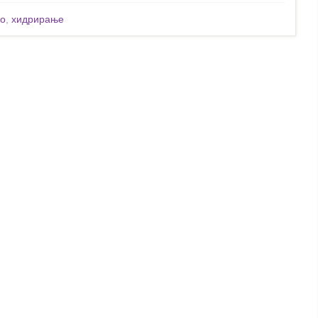
но
,
хидрирање