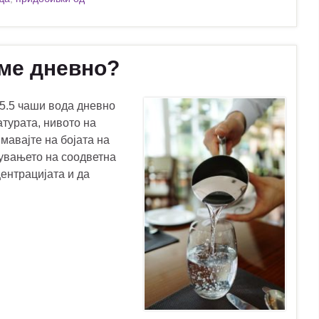
еме дневно?
15.5 чаши вода дневно
атурата, нивото на
мавајте на бојата на
жувањето на соодветна
центрацијата и да