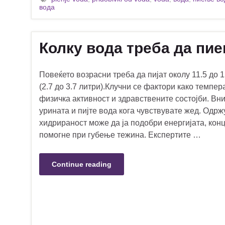
вода
Колку вода треба да пи
Повеќето возрасни треба да пијат околу 11.5 до 
(2.7 до 3.7 литри).Клучни се фактори како темпер
физичка активност и здравствените состојби. Вни
урината и пијте вода кога чувствувате жед. Одр
хидрираност може да ја подобри енергијата, кон
помогне при губење тежина. Експертите …
Continue reading