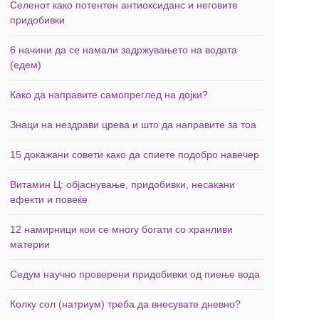
Селенот како потентен антиоксиданс и неговите
придобивки
6 начини да се намали задржувањето на водата
(едем)
Како да направите самопреглед на дојки?
Знаци на нездрави црева и што да направите за тоа
15 докажани совети како да спиете подобро навечер
Витамин Ц: објаснување, придобивки, несакани
ефекти и повеќе
12 намирници кои се многу богати со хранливи
материи
Седум научно проверени придобивки од пиење вода
Колку сол (натриум) треба да внесувате дневно?