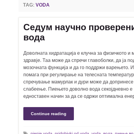
TAG:
VODA
Седум научно проверен
вода
Доволната хидратација е клучна за физичкото и 
здравје. Таа може да спречи главоболки, да ја п
мозочната функција и да го поддржи варењето. И
помага при регулирање на телесната температур
спречување мамурлак и дури може да допринесе
слабеење. Пиењето доволно вода секојдневно е
едноставен начин за да се одржи оптимална ене
Continue reading
pienje voda
,
pridobivki od voda
,
voda
,
вода
,
пиење во