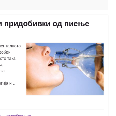
и придобивки од пиење
менталното
одобри
сто така,
а,
 за
ргија и …
да
,
придобивки од