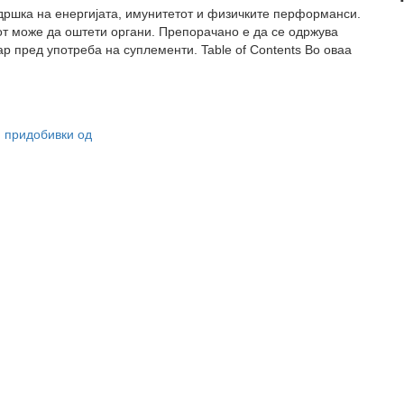
дршка на енергијата, имунитетот и физичките перформанси.
т може да оштети органи. Препорачано е да се одржува
р пред употреба на суплементи. Table of Contents Во оваа
,
придобивки од