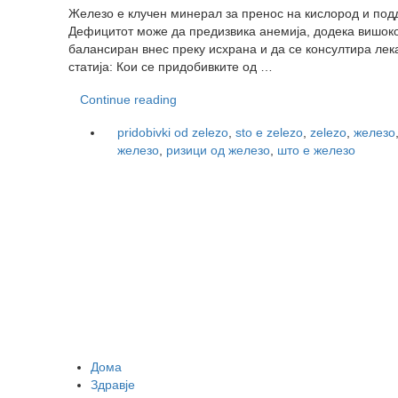
Железо е клучен минерал за пренос на кислород и под
Дефицитот може да предизвика анемија, додека вишоко
балансиран внес преку исхрана и да се консултира лека
статија: Кои се придобивките од …
Continue reading
pridobivki od zelezo
,
sto e zelezo
,
zelezo
,
железо
железо
,
ризици од железо
,
што е железо
Дома
Здравје