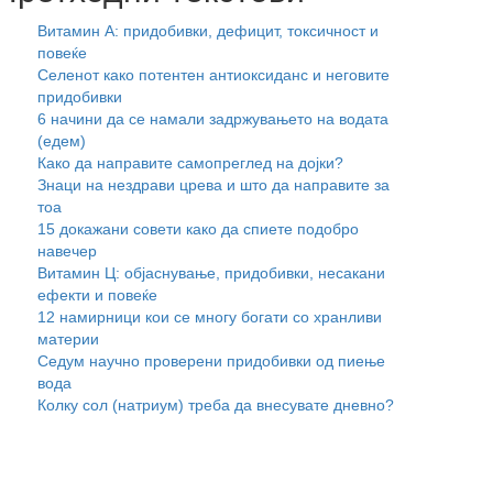
Витамин А: придобивки, дефицит, токсичност и
повеќе
Селенот како потентен антиоксиданс и неговите
придобивки
6 начини да се намали задржувањето на водата
(едем)
Како да направите самопреглед на дојки?
Знаци на нездрави црева и што да направите за
тоа
15 докажани совети како да спиете подобро
навечер
Витамин Ц: објаснување, придобивки, несакани
ефекти и повеќе
12 намирници кои се многу богати со хранливи
материи
Седум научно проверени придобивки од пиење
вода
Колку сол (натриум) треба да внесувате дневно?