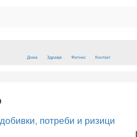
Дома
Здравје
Фитнес
Контакт
о
добивки, потреби и ризици