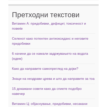
Претходни текстови
Витамин А: придобивки, дефицит, токсичност и
повеќе
Селенот како потентен антиоксиданс и неговите
придобивки
6 начини да се намали задржувањето на водата
(едем)
Како да направите самопреглед на дојки?
Знаци на нездрави црева и што да направите за тоа
15 докажани совети како да спиете подобро
навечер
Витамин Ц: објаснување, придобивки, несакани