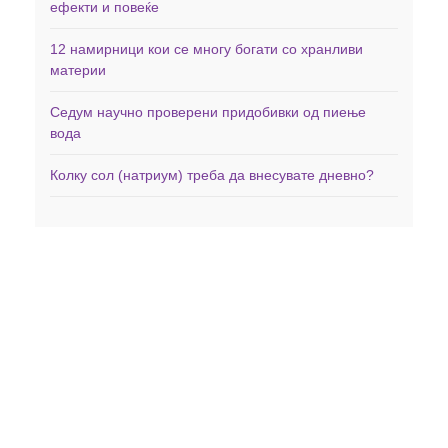
ефекти и повеќе
12 намирници кои се многу богати со хранливи
материи
Седум научно проверени придобивки од пиење
вода
Колку сол (натриум) треба да внесувате дневно?
Дома
Здравје
Фитнес
Заболувања
Менаџирање со тежината
Минерали
Исхрана
Витамини
Вежби
Невротрансмитери
Витамини и Суплементи
Контакт