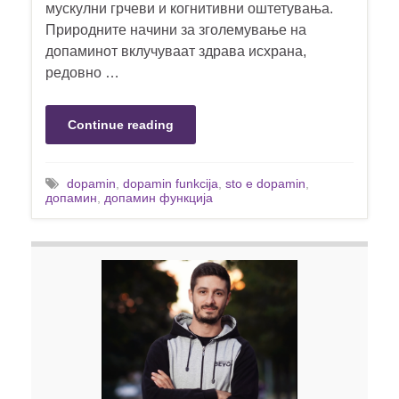
мускулни грчеви и когнитивни оштетувања.
Природните начини за зголемување на
допаминот вклучуваат здрава исхрана,
редовно …
Continue reading
dopamin
,
dopamin funkcija
,
sto e dopamin
,
допамин
,
допамин функција