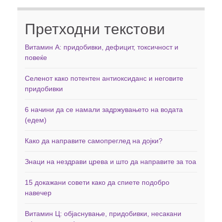
Претходни текстови
Витамин А: придобивки, дефицит, токсичност и
повеќе
Селенот како потентен антиоксиданс и неговите
придобивки
6 начини да се намали задржувањето на водата
(едем)
Како да направите самопреглед на дојки?
Знаци на нездрави црева и што да направите за тоа
15 докажани совети како да спиете подобро
навечер
Витамин Ц: објаснување, придобивки, несакани