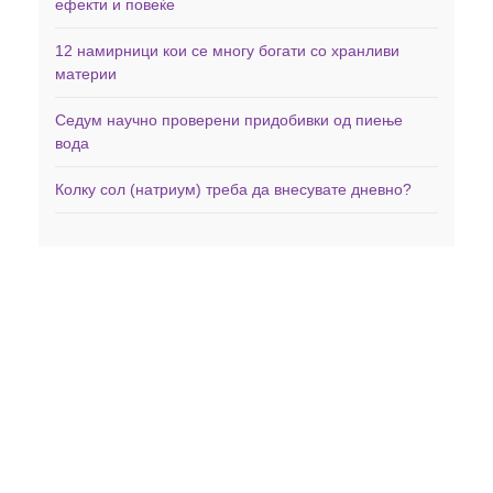
ефекти и повеќе
12 намирници кои се многу богати со хранливи
материи
Седум научно проверени придобивки од пиење
вода
Колку сол (натриум) треба да внесувате дневно?
Дома
Здравје
Фитнес
Заболувања
Менаџирање со тежината
Минерали
Исхрана
Витамини
Вежби
Невротрансмитери
Витамини и Суплементи
Контакт