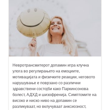
Невротрансмитерот допамин игра клучна
улога во регулирањето на емоциите,
мотивацијата и физичките реакции, неговото
нарушување е поврзано со различни
здравствени состојби како Паркинсонова
болест, АДХД и шизофренија. Симптомите на
високо и ниско ниво на допамин се
разликуваат, но вклучуваат анксиозност,