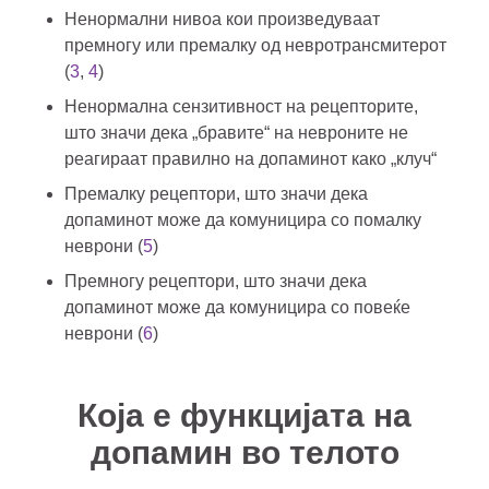
Ненормални нивоа кои произведуваат
премногу или премалку од невротрансмитерот
(
3
,
4
)
Ненормална сензитивност на рецепторите,
што значи дека „бравите“ на невроните не
реагираат правилно на допаминот како „клуч“
Премалку рецептори, што значи дека
допаминот може да комуницира со помалку
неврони (
5
)
Премногу рецептори, што значи дека
допаминот може да комуницира со повеќе
неврони (
6
)
Која е функцијата на
допамин во телото