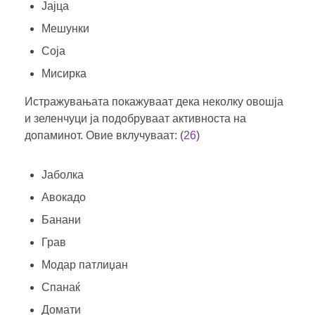
Јајца
Мешунки
Соја
Мисирка
Истражувањата покажуваат дека неколку овошја
и зеленчуци ја подобруваат активноста на
допаминот. Овие вклучуваат: (
26
)
Јаболка
Авокадо
Банани
Грав
Модар патлиџан
Спанаќ
Домати