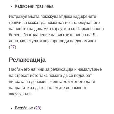
Кадифени гравчиња
Истражувањата покажуваат дека кадифените
гравчиња можат да помогнат во зголемувањето
на нивото на допамин кај луѓето со Паркинсонова
болест, благодарение на високите нивоа на Л-
допа, молекулата која претходи на допаминот
(
27
).
Релаксација
Наоѓањето начини за релаксација и намалување
на стресот исто така помага да се подобрат
нивоата на допамин. Нешта кои можете да ги
направите за да го зголемите допаминот
вклучуваат:
Вежбање (
28
)