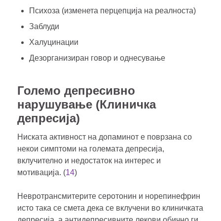
Психоза (изменета перцепција на реалноста)
Заблуди
Халуцинации
Дезорганизиран говор и однесување
Големо депресивно
нарушување (Клиничка
депресија)
Ниската активност на допаминот е поврзана со
некои симптоми на големата депресија,
вклучително и недостаток на интерес и
мотивација. (
14
)
Невротрансмитерите серотонин и норепинефрин
исто така се смета дека се вклучени во клиничката
депресија, а антидепресивните лекови обично ги