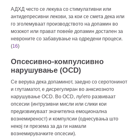
АДХД често се лекува со стимулативни или
антидепресивни лекови, за кои се смета дека или
го зголемуваат производството на допамин во
мозокот или прават повеќе допамин достапен за
невроните со забавување на одредени процеси.
(
16
)
Опсесивно-компулсивно
нарушување (OCD)
Се верува дека допаминот, заедно со серотонинот
и глутаматот, е дисрегулиран во анксиозното
нарушување OCD. Во OCD, луѓето развиваат
опсесии (интрузивни мисли или слики кои
предизвикуваат значителна емоционална
вознемиреност) и компулсии (однесувања што
некој ги презема за да ги намали
вознемирувачките опсесии).