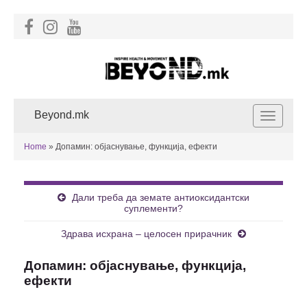
Beyond.mk
Toggle
navigat
Home
»
Допамин: објаснување, функција, ефекти
Дали треба да земате антиоксидантски
суплементи?
Здрава исхрана – целосен прирачник
Допамин: објаснување, функција,
ефекти