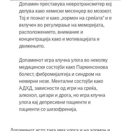
Допамин преставува невротрансмитер кој
делува како хемиски месенџер во мозокот.
Тој е познат и како „хормон на среќата“ и е
вклучен во регулирање на меморијата,
расположението, внимание и
концентрација како и мотивацијата и
движењето.
Допаминот игра клучна улога во неколку
медицински состојби како Паркинсонова
болест, фибромијалгија и синдром на
немирни нозе. Ментални состојби како
АДХД, зависности од игри на среќа,
алкохол, цигари и дрога, но игра клучна
улога кај депресивни пациенти и
пациенти со шизофренија.
Допаминот исто така има улога и на хормон и