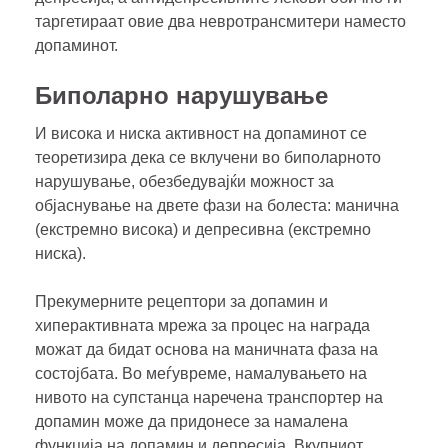
таргетираат овие два невротрансмитери наместо
допаминот.
Биполарно нарушување
И висока и ниска активност на допаминот се
теоретизира дека се вклучени во биполарното
нарушување, обезбедувајќи можност за
објаснување на двете фази на болеста: манична
(екстремно висока) и депресивна (екстремно
ниска).
Прекумерните рецептори за допамин и
хиперактивната мрежа за процес на награда
можат да бидат основа на маничната фаза на
состојбата. Во меѓувреме, намалувањето на
нивото на супстанца наречена транспортер на
допамин може да придонесе за намалена
функција на допамин и депресија. Вкупниот