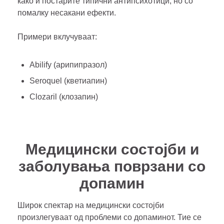
како и постарите типични антипсихотици, но со
помалку несакани ефекти.
Примери вклучуваат:
Abilify (арипипразол)
Seroquel (кветиапин)
Clozaril (клозапин)
Медицински состојби и
заболувања поврзани со
допамин
Широк спектар на медицински состојби
произлегуваат од проблеми со допаминот. Тие се