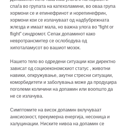
спаѓа во групата на катехоламини, во оваа група
хормони се и епинефринот и норепинефрин,
хормони кои се излачуваат од надбубрежната
жлезда и имаат мала, но важна улога во “fight or
flight” синдромот. Сепак допаминот како
невротрансмитер се ослободува од
хипоталамусот во вашиот мозок.
Нашето тело во одредени ситуации кои директно
зависат од социоекономскиот статус , животни
навики, опкружување, акутни стресни ситуации,
коморбидитети и заболувања може да продуцира
поголеми количини на допамин или воопшто да
не се излачува.
Симптомите на висок допамин вклучуваат
анксиозност, прекумерна енергија, несоница и
халуцинации. Ниските нивоа на допамин се