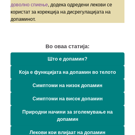
доволно спиење
, додека одредени лекови се
користат за корекција на дисрегулацијата на
допаминот.
Во оваа статија:
Што е допамин?
Која е функцијата на допамин во телото
Симптоми на низок допамин
Симптоми на висок допамин
Природни начини за зголемување на
допамин
Лекови кои влијаат на допамин