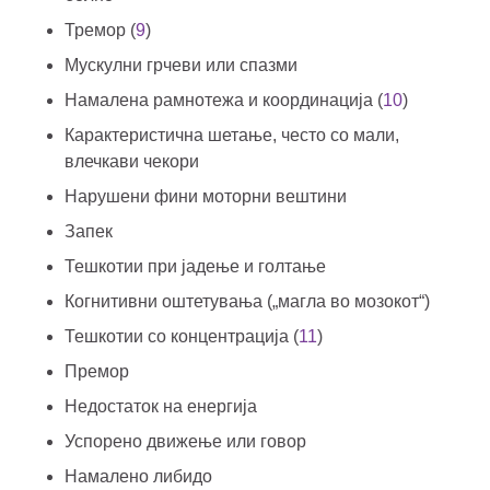
Тремор (
9
)
Мускулни грчеви или спазми
Намалена рамнотежа и координација (
10
)
Карактеристична шетање, често со мали,
влечкави чекори
Нарушени фини моторни вештини
Запек
Тешкотии при јадење и голтање
Когнитивни оштетувања („магла во мозокот“)
Тешкотии со концентрација (
11
)
Премор
Недостаток на енергија
Успорено движење или говор
Намалено либидо