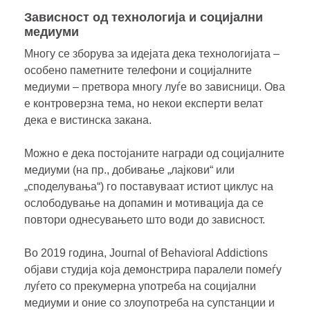
Зависност од технологија и социјални
медиуми
Многу се зборува за идејата дека технологијата –
особено паметните телефони и социјалните
медиуми – претвора многу луѓе во зависници. Ова
е контроверзна тема, но некои експерти велат
дека е вистинска закана.
Можно е дека постојаните награди од социјалните
медиуми (на пр., добивање „лајкови“ или
„споделувања“) го поставуваат истиот циклус на
ослободување на допамин и мотивација да се
повтори однесувањето што води до зависност.
Во 2019 година, Journal of Behavioral Addictions
објави студија која демонстрира паралели помеѓу
луѓето со прекумерна употреба на социјални
медиуми и оние со злоупотреба на супстанции и