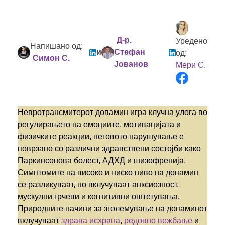
Д-р.
Уредено
Напишано од:
и
Стефан
од:
Симон С.
Јованов
Мери С.
Невротрансмитерот допамин игра клучна улога во
регулирањето на емоциите, мотивацијата и
физичките реакции, неговото нарушување е
поврзано со различни здравствени состојби како
Паркинсонова болест, АДХД и шизофренија.
Симптомите на високо и ниско ниво на допамин
се разликуваат, но вклучуваат анксиозност,
мускулни грчеви и когнитивни оштетувања.
Природните начини за зголемување на допаминот
вклучуваат
здрава исхрана
,
редовно вежбање
и