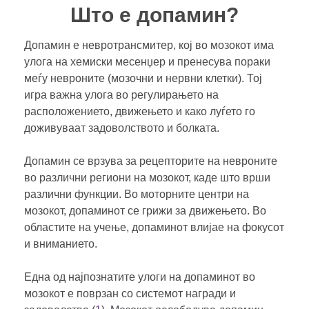
Што е допамин?
Допамин е невротрансмитер, кој во мозокот има
улога на хемиски месенџер и пренесува пораки
меѓу невроните (мозочни и нервни клетки). Тој
игра важна улога во регулирањето на
расположението, движењето и како луѓето го
доживуваат задоволството и болката.
Допамин се врзува за рецепторите на невроните
во различни региони на мозокот, каде што врши
различни функции. Во моторните центри на
мозокот, допаминот се грижи за движењето. Во
областите на учење, допаминот влијае на фокусот
и вниманието.
Една од најпознатите улоги на допаминот во
мозокот е поврзан со системот награди и