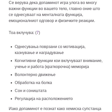
Се верува дека допаминот игра улога во многу
важни функции во вашето тело, главно оние што
се однесуваат на менталната функција,
емоционалниот одговор и физичките реакции.
Тоа вклучува: (
7
)
Однесувања поврзани со мотивација,
казнување и наградување
Когнитивни функции кои вклучуваат внимание,
учење и работа (краткорочна) меморија
Волонтерно движење
Обработка на болка
Сон и соништата
Регулација на расположението
Иако допаминот е познат како хемиска супстанца