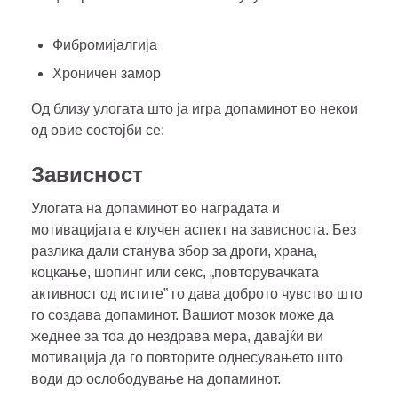
Фибромијалгија
Хроничен замор
Од близу улогата што ја игра допаминот во некои
од овие состојби се:
Зависност
Улогата на допаминот во наградата и
мотивацијата е клучен аспект на зависноста. Без
разлика дали станува збор за дроги, храна,
коцкање, шопинг или секс, „повторувачката
активност од истите” го дава доброто чувство што
го создава допаминот. Вашиот мозок може да
жеднее за тоа до нездрава мера, давајќи ви
мотивација да го повторите однесувањето што
води до ослободување на допаминот.