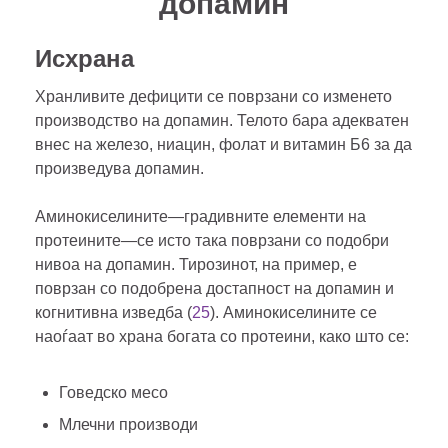
допамин
Исхрана
Хранливите дефицити се поврзани со изменето
производство на допамин. Телото бара адекватен
внес на железо, ниацин, фолат и витамин Б6 за да
произведува допамин.
Аминокиселините—градивните елементи на
протеините—се исто така поврзани со подобри
нивоа на допамин. Тирозинот, на пример, е
поврзан со подобрена достапност на допамин и
когнитивна изведба (
25
). Аминокиселините се
наоѓаат во храна богата со протеини, како што се:
Говедско месо
Млечни производи