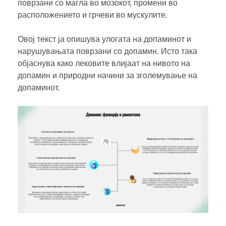
поврзани со магла во мозокот, промени во
расположението и грчеви во мускулите.
Овој текст ја опишува улогата на допаминот и
нарушувањата поврзани со допамин. Исто така
објаснува како лековите влијаат на нивото на
допамин и природни начини за зголемување на
допаминот.