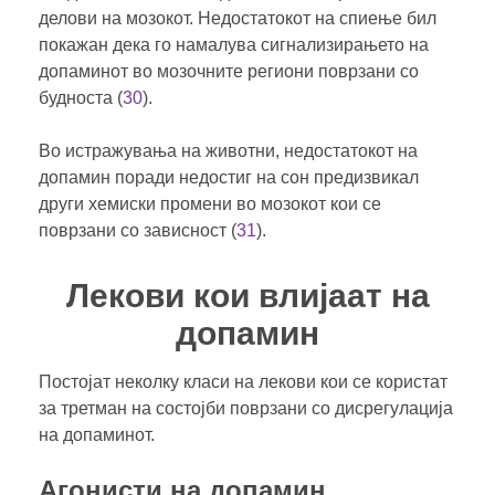
делови на мозокот. Недостатокот на спиење бил
покажан дека го намалува сигнализирањето на
допаминот во мозочните региони поврзани со
будноста (
30
).
Во истражувања на животни, недостатокот на
допамин поради недостиг на сон предизвикал
други хемиски промени во мозокот кои се
поврзани со зависност (
31
).
Лекови кои влијаат на
допамин
Постојат неколку класи на лекови кои се користат
за третман на состојби поврзани со дисрегулација
на допаминот.
Агонисти на допамин