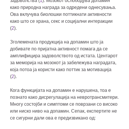
задоволства (
1
). Мозокот ослободува допамин
како природна награда за одредени однесувања.
Ова вклучува биолошки поттикнати активности
како што се храна, секс и социјални интеракции
(
2
).
Зголемената продукција на допамин што ја
добивате по пријатна активност помага да се
амплифицира задоволството од истата. Центарот
за меморија на мозокот ја забележува наградата,
која потоа ја користи како поттик за мотивација
(
2
).
Кога функцијата на допамин е нарушена, тоа е
познато како дисрегулација на невротрансмитери.
Многу состојби и симптоми се поврзани со високо
или ниско ниво на допамин. Сепак, експертите не
се сигурни дали ова е предизвикано од: