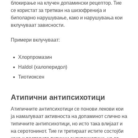
блокирање на клучен допамински рецептор. Тие
се користат за третман на шизофренија и
биполарно нарушување, како и нарушувања кои
вклучуваат зависности.
Примери вклучуваат:
Хлорпромазин
Haldol (халоперидол)
Тиотиоксен
Атипични антипсихотици
Атипичните антипсихотици се понови лекови кои
ја намалуваат активноста на допаминот слично на
типичните антипсихотици, но исто така влијаат и
на серотонинот. Тие ги третираат истите состојби