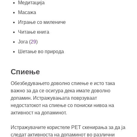
Медитација
Mасажа
Играње со милениче
Читање книга
Јога (
29
)
Шетање во природа
Спиење
Обезбедувањето доволно спиење е исто така
важно за да се осигура дека имате доволно
допамин. Истражувањата поврзуваат
недостатокот на спиење со пониски нивоа на
активност на допаминот.
Истражувачите користеле PET скенирања за да ја
следат активноста на допаминот во различни