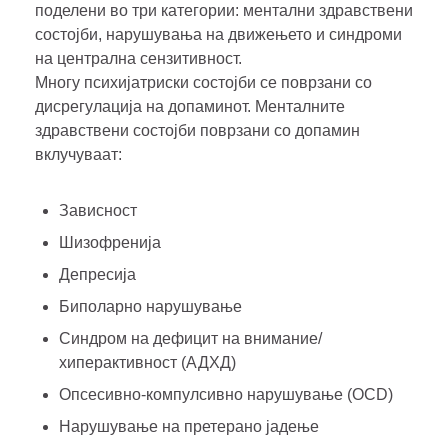
поделени во три категории: ментални здравствени
состојби, нарушувања на движењето и синдроми
на централна сензитивност.
Многу психијатриски состојби се поврзани со
дисрегулација на допаминот. Менталните
здравствени состојби поврзани со допамин
вклучуваат:
Зависност
Шизофренија
Депресија
Биполарно нарушување
Синдром на дефицит на внимание/
хиперактивност (АДХД)
Опсесивно-компулсивно нарушување (OCD)
Нарушување на претерано јадење