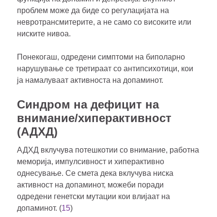
проблем може да биде со регулацијата на
невротрансмитерите, а не само со високите или
ниските нивоа.
Понекогаш, одредени симптоми на биполарно
нарушување се третираат со антипсихотици, кои
ја намалуваат активноста на допаминот.
Синдром на дефицит на
внимание/хиперактивност
(АДХД)
АДХД вклучува потешкотии со внимание, работна
меморија, импулсивност и хиперактивно
однесување. Се смета дека вклучува ниска
активност на допаминот, можеби поради
одредени генетски мутации кои влијаат на
допаминот. (
15
)