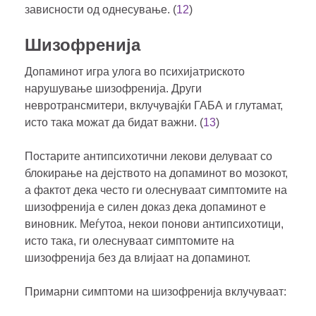
зависности од однесување. (
12
)
Шизофренија
Допаминот игра улога во психијатриското
нарушување шизофренија. Други
невротрансмитери, вклучувајќи ГАБА и глутамат,
исто така можат да бидат важни. (
13
)
Постарите антипсихотични лекови делуваат со
блокирање на дејството на допаминот во мозокот,
а фактот дека често ги олеснуваат симптомите на
шизофренија е силен доказ дека допаминот е
виновник. Меѓутоа, некои понови антипсихотици,
исто така, ги олеснуваат симптомите на
шизофренија без да влијаат на допаминот.
Примарни симптоми на шизофренија вклучуваат: