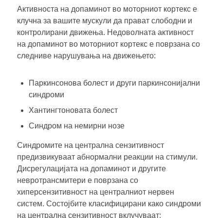
Активноста на допаминот во моторниот кортекс е
клучна за вашите мускули да прават слободни и
контролирани движења. Недоволната активност
на допаминот во моторниот кортекс е поврзана со
следниве нарушувања на движењето:
Паркинсонова болест и други паркинсонијални
синдроми
Хантингтоновата болест
Синдром на немирни нозе
Синдромите на централна сензитивност
предизвикуваат абнормални реакции на стимули.
Дисрегулацијата на допаминот и другите
невротрансмитери е поврзана со
хиперсензитивност на централниот нервен
систем. Состојбите класифицирани како синдроми
на централна сензитивност вклучуваат: