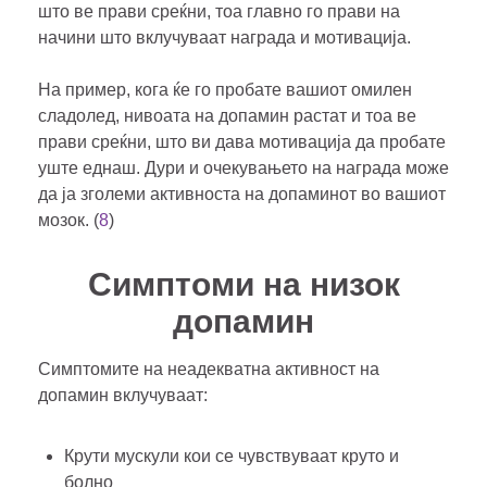
што ве прави среќни, тоа главно го прави на
начини што вклучуваат награда и мотивација.
На пример, кога ќе го пробате вашиот омилен
сладолед, нивоата на допамин растат и тоа ве
прави среќни, што ви дава мотивација да пробате
уште еднаш. Дури и очекувањето на награда може
да ја зголеми активноста на допаминот во вашиот
мозок. (
8
)
Симптоми на низок
допамин
Симптомите на неадекватна активност на
допамин вклучуваат:
Крути мускули кои се чувствуваат круто и
болно