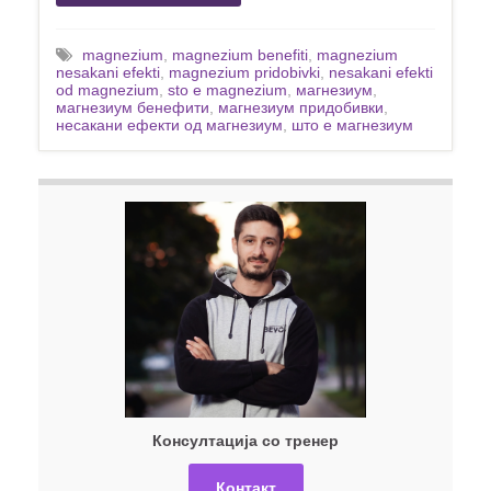
magnezium
,
magnezium benefiti
,
magnezium
nesakani efekti
,
magnezium pridobivki
,
nesakani efekti
od magnezium
,
sto e magnezium
,
магнезиум
,
магнезиум бенефити
,
магнезиум придобивки
,
несакани ефекти од магнезиум
,
што е магнезиум
Консултација со тренер
Контакт