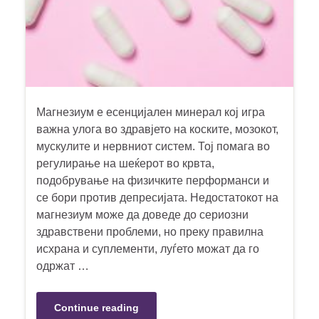
Магнезиум е есенцијален минерал кој игра
важна улога во здравјето на коските, мозокот,
мускулите и нервниот систем. Тој помага во
регулирање на шеќерот во крвта,
подобрување на физичките перформанси и
се бори против депресијата. Недостатокот на
магнезиум може да доведе до сериозни
здравствени проблеми, но преку правилна
исхрана и суплементи, луѓето можат да го
одржат …
Continue reading