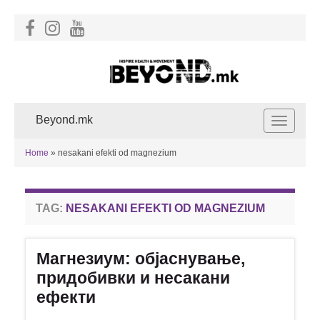
Beyond.mk
Toggle
navigat
Home
»
nesakani efekti od magnezium
TAG:
NESAKANI EFEKTI OD MAGNEZIUM
Магнезиум: објаснување,
придобивки и несакани
ефекти