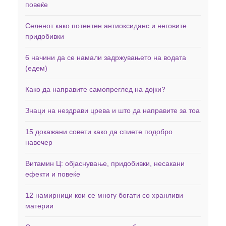
повеќе
Селенот како потентен антиоксиданс и неговите
придобивки
6 начини да се намали задржувањето на водата
(едем)
Како да направите самопреглед на дојки?
Знаци на нездрави црева и што да направите за тоа
15 докажани совети како да спиете подобро
навечер
Витамин Ц: објаснување, придобивки, несакани
ефекти и повеќе
12 намирници кои се многу богати со хранливи
материи