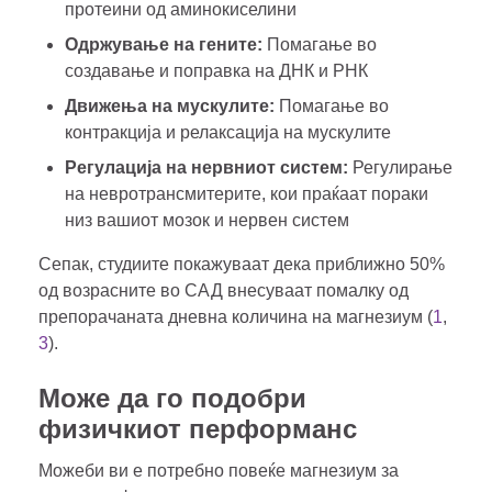
протеини од аминокиселини
Одржување на гените:
Помагање во
создавање и поправка на ДНК и РНК
Движења на мускулите:
Помагање во
контракција и релаксација на мускулите
Регулација на нервниот систем:
Регулирање
на невротрансмитерите, кои праќаат пораки
низ вашиот мозок и нервен систем
Сепак, студиите покажуваат дека приближно 50%
од возрасните во САД внесуваат помалку од
препорачаната дневна количина на магнезиум (
1
,
3
).
Може да го подобри
физичкиот перформанс
Можеби ви е потребно повеќе магнезиум за