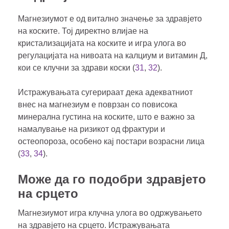
Магнезиумот е од витално значење за здравјето
на коските. Тој директно влијае на
кристализацијата на коските и игра улога во
регулацијата на нивоата на калциум и витамин Д,
кои се клучни за здрави коски (
31
,
32
).
Истражувањата сугерираат дека адекватниот
внес на магнезиум е поврзан со повисока
минерална густина на коските, што е важно за
намалување на ризикот од фрактури и
остеопороза, особено кај постари возрасни лица
(
33
,
34
).
Може да го подобри здравјето
на срцето
Магнезиумот игра клучна улога во одржувањето
на здравјето на срцето. Истражувањата