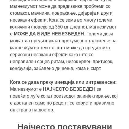
магнезиумот може да предизвика проблеми со
стомакот, мачнина, повраќање, дијареја и други
несакани ефекти. Кога се зема во многу големи
количини (повеќе од 350 мг дневно), магнезиумот
е
МОЖЕ ДА БИДЕ НЕБЕЗБЕДЕН
. Големи дози
можат да предизвикаат прекумерно таложење на
магнезиум во телото, што може да предизвика
сериозни несакани ефекти како што се
неправилен срцев ритам, низок крвен притисок,
конфузија, забавено дишење, кома и смрт.
Кога се дава преку инекција или интравенски:
Магнезиумот е
НАЈЧЕСТО БЕЗБЕДЕН
за
повеќето луѓе кога производот за инјектирање, кој
е достапен само по рецепт, се користи правилно
од страна на доктор.
Најчесто поставувани