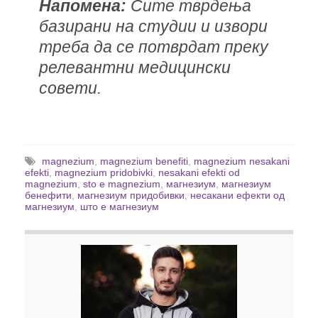
Напомена:
Сите тврдења
базирани на студии и извори
треба да се потврдат преку
релевантни медицински
совети.
magnezium
,
magnezium benefiti
,
magnezium nesakani
efekti
,
magnezium pridobivki
,
nesakani efekti od
magnezium
,
sto e magnezium
,
магнезиум
,
магнезиум
бенефити
,
магнезиум придобивки
,
несакани ефекти од
магнезиум
,
што е магнезиум