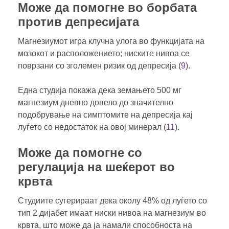
Може да помогне во борбата
против депресијата
Магнезиумот игра клучна улога во функцијата на
мозокот и расположението; ниските нивоа се
поврзани со зголемен ризик од депресија (
9
).
Една студија покажа дека земањето 500 мг
магнезиум дневно довело до значително
подобрување на симптомите на депресија кај
луѓето со недостаток на овој минерал (
11
).
Може да помогне со
регулација на шеќерот во
крвта
Студиите сугерираат дека околу 48% од луѓето со
тип 2 дијабет имаат ниски нивоа на магнезиум во
крвта, што може да ја намали способноста на