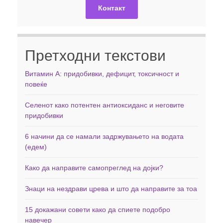
Контакт
Претходни текстови
Витамин А: придобивки, дефицит, токсичност и
повеќе
Селенот како потентен антиоксиданс и неговите
придобивки
6 начини да се намали задржувањето на водата
(едем)
Како да направите самопреглед на дојки?
Знаци на нездрави црева и што да направите за тоа
15 докажани совети како да спиете подобро
навечер