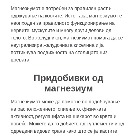
Магнезиумот е потребен за правилен раст и
одржување на коските. Исто така, магнезиумот е
неопходен за правилното функционирање на
нервите, мускулите и многу други делови од
телото. Во желудникот, магнезиумот помага да се
неутрализира желудочната киселина и ја
поттикнува подвижноста на столицата низ
цревата.
Придобивки од
магнезиум
Магнезиумот може да помогне во подобрување
на расположението, спиењето, физичката
активност, регулацијата на шеќерот во крвта и
повеќе. Можете да го добиете од суплементи и од
одредени видови храна како што се јаткастите