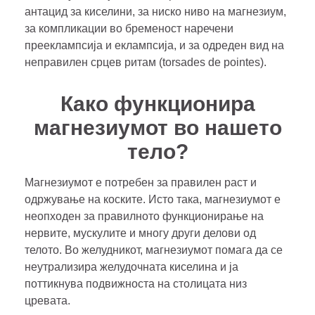
антацид за киселини, за ниско ниво на магнезиум,
за компликации во бременост наречени
прееклампсија и еклампсија, и за одреден вид на
неправилен срцев ритам (torsades de pointes).
Како функционира
магнезиумот во нашето
тело?
Магнезиумот е потребен за правилен раст и
одржување на коските. Исто така, магнезиумот е
неопходен за правилното функционирање на
нервите, мускулите и многу други делови од
телото. Во желудникот, магнезиумот помага да се
неутрализира желудочната киселина и ја
поттикнува подвижноста на столицата низ
цревата.