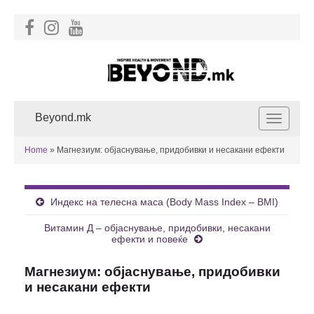
Beyond.mk
Toggle
navigat
Home
»
Магнезиум: објаснување, придобивки и несакани ефекти
Индекс на телесна маса (Body Mass Index – BMI)
Витамин Д – објаснување, придобивки, несакани
ефекти и повеќе
Магнезиум: објаснување, придобивки
и несакани ефекти