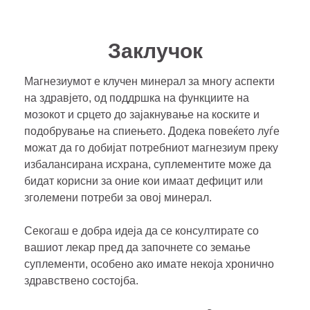
Заклучок
Магнезиумот е клучен минерал за многу аспекти
на здравјето, од поддршка на функциите на
мозокот и срцето до зајакнување на коските и
подобрување на спиењето. Додека повеќето луѓе
можат да го добијат потребниот магнезиум преку
избалансирана исхрана, суплементите може да
бидат корисни за оние кои имаат дефицит или
зголемени потреби за овој минерал.
Секогаш е добра идеја да се консултирате со
вашиот лекар пред да започнете со земање
суплементи, особено ако имате некоја хронично
здравствено состојба.