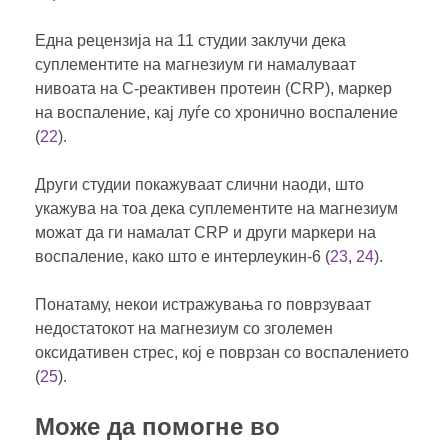
Една рецензија на 11 студии заклучи дека
суплементите на магнезиум ги намалуваат
нивоата на C-реактивен протеин (CRP), маркер
на воспаление, кај луѓе со хронично воспаление
(
22
).
Други студии покажуваат слични наоди, што
укажува на тоа дека суплементите на магнезиум
можат да ги намалат CRP и други маркери на
воспаление, како што е интерлеукин-6 (
23
,
24
).
Понатаму, некои истражувања го поврзуваат
недостатокот на магнезиум со зголемен
оксидативен стрес, кој е поврзан со воспалението
(
25
).
Може да помогне во