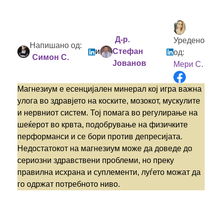
Д-р.
Уредено
Напишано од:
и
Стефан
од:
Симон С.
Јованов
Мери С.
Магнезиум е есенцијален минерал кој игра важна
улога во здравјето на коските, мозокот, мускулите
и нервниот систем. Тој помага во регулирање на
шеќерот во крвта, подобрување на физичките
перформанси и се бори против депресијата.
Недостатокот на магнезиум може да доведе до
сериозни здравствени проблеми, но преку
правилна исхрана и суплементи, луѓето можат да
го одржат потребното ниво.