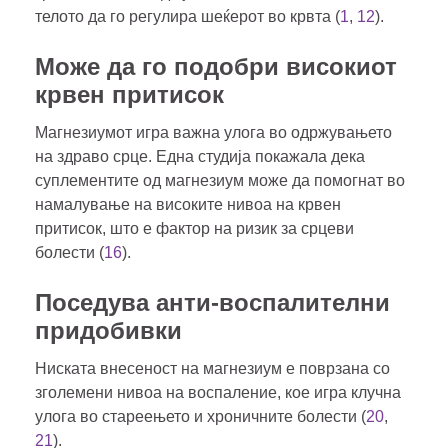
телото да го регулира шеќерот во крвта (
1
,
12
).
Може да го подобри високиот
крвен притисок
Магнезиумот игра важна улога во одржувањето
на здраво срце. Една студија покажала дека
суплементите од магнезиум може да помогнат во
намалување на високите нивоа на крвен
притисок, што е фактор на ризик за срцеви
болести (
16
).
Поседува анти-воспалителни
придобивки
Ниската внесеност на магнезиум е поврзана со
зголемени нивоа на воспаление, кое игра клучна
улога во стареењето и хроничните болести (
20
,
21
).