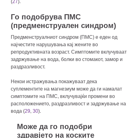
(
27
).
Го подобрува ПМС
(предменструален синдром)
Предменструалниот синдром (ПМС) е еден од
најчестите нарушувања кај жените во
репродуктивната возраст. Симптомите вклучуваат
задржување на вода, болки во стомакот, замор и
раздразливост.
Некои истражувања покажуваат дека
суплементите на магнезиум може да ги намалат
симптомите на ПМС, вклучувајќи промени во
расположението, раздразливост и задржување на
вода (
29
,
30
).
Може да го подобри
здравјето на коските