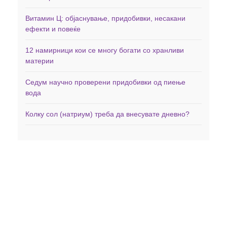
Витамин Ц: објаснување, придобивки, несакани
ефекти и повеќе
12 намирници кои се многу богати со хранливи
материи
Седум научно проверени придобивки од пиење
вода
Колку сол (натриум) треба да внесувате дневно?
Дома
Здравје
Фитнес
Заболувања
Менаџирање со тежината
Минерали
Исхрана
Витамини
Вежби
Невротрансмитери
Витамини и Суплементи