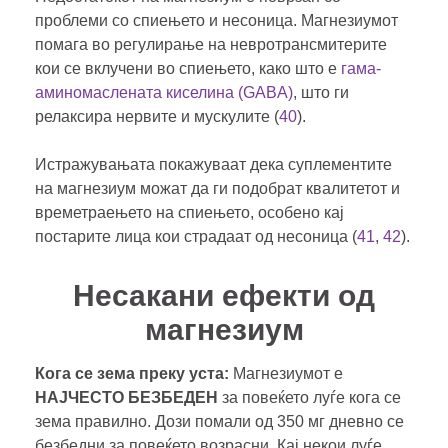
проблеми со спиењето и несоница. Магнезиумот
помага во регулирање на невротрансмитерите
кои се вклучени во спиењето, како што е
гама-
аминомаслената киселина (GABA)
, што ги
релаксира нервите и мускулите (
40
).
Истражувањата покажуваат дека суплементите
на магнезиум можат да ги подобрат квалитетот и
времетраењето на спиењето, особено кај
постарите лица кои страдаат од несоница (
41
,
42
).
Несакани ефекти од
магнезиум
Кога се зема преку уста:
Магнезиумот е
НАЈЧЕСТО БЕЗБЕДЕН
за повеќето луѓе кога се
зема правилно. Дози помали од 350 мг дневно се
безбедни за повеќето возрасни. Кај некои луѓе,