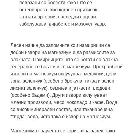
поврзани со болести како што се
остеопороза, висок крвен притисок,
затнати артерии, наследни срцеви
заболувања, дијабетес и мозочен удар.
Лесен начин да запомните кои намирници се
добри извори на магнезиум е да размислите за
влакната. Намирниците што се богати со влакна
генерално се богати и со магнезиум. Прехранбени
извори на магнезиум вклучуваат мешунки, цели
зрна, зеленчук (особено брокула, тиква и зелен
лиснат зеленчук), семиња и јаткасти плодови
(особено бадеми). Други извори вклучуваат
млечни производи, месо, чоколадо и кафе. Вода
со висок минерален состав, или таканаречена
“тврда” вода, исто така е извор на магнезиум.
Магнезиумот најчесто се користи за запек, како