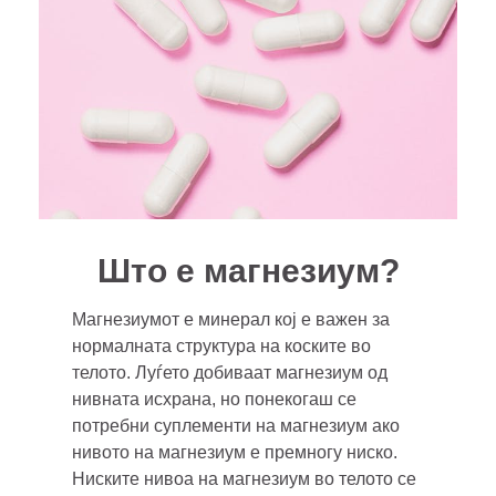
Што е магнезиум?
Магнезиумот е минерал кој е важен за
нормалната структура на коските во
телото. Луѓето добиваат магнезиум од
нивната исхрана, но понекогаш се
потребни суплементи на магнезиум ако
нивото на магнезиум е премногу ниско.
Ниските нивоа на магнезиум во телото се