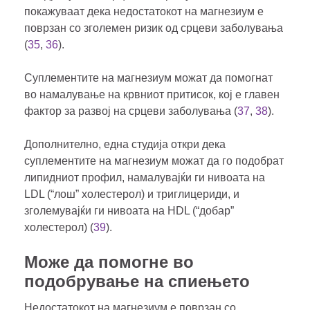
покажуваат дека недостатокот на магнезиум е
поврзан со зголемен ризик од срцеви заболувања
(
35
,
36
).
Суплементите на магнезиум можат да помогнат
во намалување на крвниот притисок, кој е главен
фактор за развој на срцеви заболувања (
37
,
38
).
Дополнително, една студија откри дека
суплементите на магнезиум можат да го подобрат
липидниот профил, намалувајќи ги нивоата на
LDL (“лош” холестерол) и триглицериди, и
зголемувајќи ги нивоата на HDL (“добар”
холестерол) (
39
).
Може да помогне во
подобрување на спиењето
Недостатокот на магнезиум е поврзан со