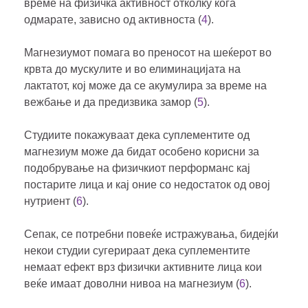
време на физичка активност отколку кога
одмарате, зависно од активноста (
4
).
Магнезиумот помага во преносот на шеќерот во
крвта до мускулите и во елиминацијата на
лактатот, кој може да се акумулира за време на
вежбање и да предизвика замор (
5
).
Студиите покажуваат дека суплементите од
магнезиум може да бидат особено корисни за
подобрување на физичкиот перформанс кај
постарите лица и кај оние со недостаток од овој
нутриент (
6
).
Сепак, се потребни повеќе истражувања, бидејќи
некои студии сугерираат дека суплементите
немаат ефект врз физички активните лица кои
веќе имаат доволни нивоа на магнезиум (
6
).