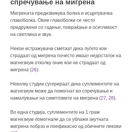
спречување на мигрена
Мигрената предизвикува болна и исцрпувачка
главоболка. Овие главоболки се често
придружени со гадење, повраќање и осетливост
на светлина и звук.
Некои истражувачи сметаат дека луѓето кои
страдаат од мигрена почесто имаат недостаток на
магнезиум отколку оние кои не страдаат од
мигрена (
26
).
Неколку студии сугерираат дека суплементите на
магнезиум може да помогнат во спречување и
намалување на симптомите на мигрена (
27
,
28
).
Во една студија, суплементите на 1 грам
магнезиум помогнале да се ублажи акутната
мигрена побрзо и поефикасно од обичните лекови