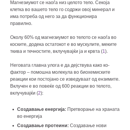
Магнезиумот се наоѓа низ целото тело. Секоја
клетка во вашето тело го содржи овој минерал и
има потреба од него за да функционира
правилно.
Околу 60% од магнезиумот во телото се наоѓа во
коските, додека остатокот е во мускулите, меките
ткива и течностите, вклучувајќи ја и крвта (
1
).
Неговата главна улога е да дејствува како ко-
фактор – помошна молекула во биохемиските
реакции кои постојано се изведуваат од ензимите.
Вклучен е во повеќе од 600 реакции во телото,
вклучувајќи (
2
):
Создавање енергија:
Претворање на храната
во енергија
Создавање протеини:
Создавање нови