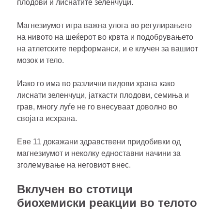
плодови и лиснатите зеленчуци.
Магнезиумот игра важна улога во регулирањето
на нивото на шеќерот во крвта и подобрувањето
на атлетските перформанси, и е клучен за вашиот
мозок и тело.
Иако го има во различни видови храна како
лиснати зеленчуци, јаткасти плодови, семиња и
грав, многу луѓе не го внесуваат доволно во
својата исхрана.
Еве 11 докажани здравствени придобивки од
магнезиумот и неколку едноставни начини за
зголемување на неговиот внес.
Вклучен во стотици
биохемиски реакции во телото