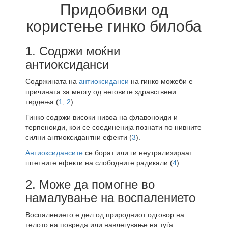
Придобивки од
користење гинко билоба
1. Содржи моќни
антиоксиданси
Содржината на
антиоксиданси
на гинко можеби е
причината за многу од неговите здравствени
тврдења (
1
,
2
).
Гинко содржи високи нивоа на флавоноиди и
терпеноиди, кои се соединенија познати по нивните
силни антиоксидантни ефекти (
3
).
Антиоксидансите
се борат или ги неутрализираат
штетните ефекти на слободните радикали (
4
).
2. Може да помогне во
намалување на воспалението
Воспалението е дел од природниот одговор на
телото на повреда или навлегување на туѓа