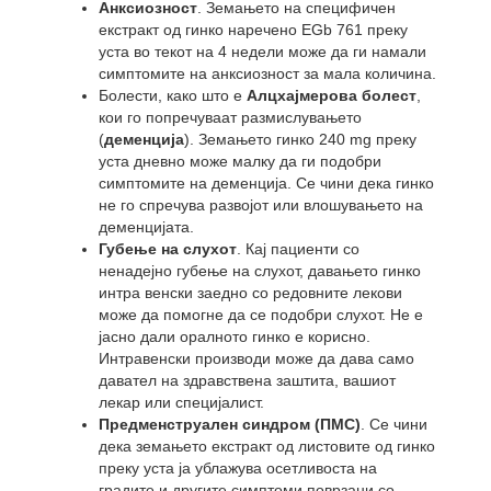
Анксиозност
. Земањето на специфичен
екстракт од гинко наречено EGb 761 преку
уста во текот на 4 недели може да ги намали
симптомите на анксиозност за мала количина.
Болести, како што е
Алцхајмерова болест
,
кои го попречуваат размислувањето
(
деменција
). Земањето гинко 240 mg преку
уста дневно може малку да ги подобри
симптомите на деменција. Се чини дека гинко
не го спречува развојот или влошувањето на
деменцијата.
Губење на слухот
. Кај пациенти со
ненадејно губење на слухот, давањето гинко
интра венски заедно со редовните лекови
може да помогне да се подобри слухот. Не е
јасно дали оралното гинко е корисно.
Интравенски производи може да дава само
давател на здравствена заштита, вашиот
лекар или специјалист.
Предменструален синдром (ПМС)
. Се чини
дека земањето екстракт од листовите од гинко
преку уста ја ублажува осетливоста на
градите и другите симптоми поврзани со