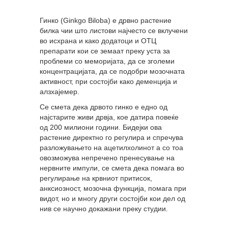
Гинко (Ginkgo Biloba) е дрвно растение
билка чии што листови најчесто се вклучени
во исхрана и како додатоци и ОТЦ
препарати кои се земаат преку уста за
проблеми со меморијата, да се зголеми
концентрацијата, да се подобри мозочната
активност, при состојби како деменција и
алзхајемер.
Се смета дека дрвото гинко е едно од
најстарите живи дрвја, кое датира повеќе
од 200 милиони години. Бидејки ова
растение директно го регулира и спречува
разложувањето на ацетилхолинот а со тоа
овозможува непречено пренесување на
нервните импули, се смета дека помага во
регулирање на крвниот притисок,
анксиозност, мозочна функција, помага при
видот, но и многу други состојби кои дел од
нив се научно докажани преку студии.