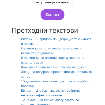
Консултација со доктор
Контакт
Претходни текстови
Витамин А: придобивки, дефицит, токсичност
и повеќе
Селенот како потентен антиоксиданс и
неговите придобивки
6 начини да се намали задржувањето на
водата (едем)
Како да направите самопреглед на дојки?
Знаци на нездрави црева и што да направите
за тоа
15 докажани совети како да спиете подобро
навечер
Витамин Ц: објаснување, придобивки,
несакани ефекти и повеќе
12 намирници кои се многу богати со
хранливи материи