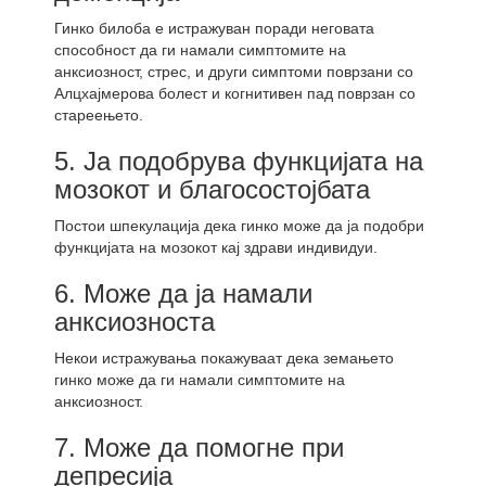
Гинко билоба е истражуван поради неговата
способност да ги намали симптомите на
анксиозност, стрес, и други симптоми поврзани со
Алцхајмерова болест и когнитивен пад поврзан со
стареењето.
5. Ја подобрува функцијата на
мозокот и благосостојбата
Постои шпекулација дека гинко може да ја подобри
функцијата на мозокот кај здрави индивидуи.
6. Може да ја намали
анксиозноста
Некои истражувања покажуваат дека земањето
гинко може да ги намали симптомите на
анксиозност.
7. Може да помогне при
депресија