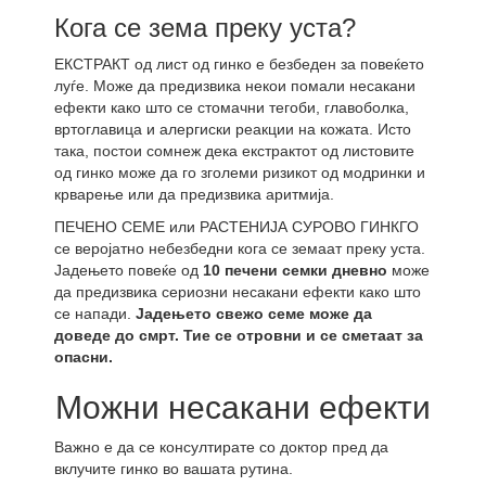
Кога се зема преку уста?
ЕКСТРАКТ од лист од гинко е безбеден за повеќето
луѓе. Може да предизвика некои помали несакани
ефекти како што се стомачни тегоби, главоболка,
вртоглавица и алергиски реакции на кожата. Исто
така, постои сомнеж дека екстрактот од листовите
од гинко може да го зголеми ризикот од модринки и
крварење или да предизвика аритмија.
ПЕЧЕНО СЕМЕ или РАСТЕНИЈА СУРОВО ГИНКГО
се веројатно небезбедни кога се земаат преку уста.
Јадењето повеќе од
10 печени семки дневно
може
да предизвика сериозни несакани ефекти како што
се напади.
Јадењето свежо семе може да
доведе до смрт. Тие се отровни и се сметаат за
опасни.
Можни несакани ефекти
Важно е да се консултирате со доктор пред да
вклучите гинко во вашата рутина.