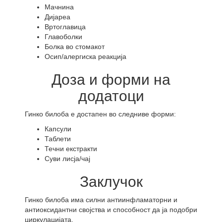
Мачнина
Дијареа
Вртоглавица
Главоболки
Болка во стомакот
Осип/алергиска реакција
Доза и форми на
додатоци
Гинко билоба е достапен во следниве форми:
Капсули
Таблети
Течни екстракти
Суви лисја/чај
Заклучок
Гинко билоба има силни антиинфламаторни и
антиоксидантни својства и способност да ја подобри
циркулацијата.