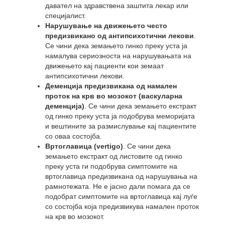
давател на здравствена заштита лекар или
специјалист.
Нарушување на движењето често
предизвикано од антипсихотични лекови
.
Се чини дека земањето гинко преку уста ја
намалува сериозноста на нарушувањата на
движењето кај пациенти кои земаат
антипсихотични лекови.
Деменција предизвикана од намален
проток на крв во мозокот (васкуларна
деменција)
. Се чини дека земањето екстракт
од гинко преку уста ја подобрува меморијата
и вештините за размислување кај пациентите
со оваа состојба.
Вртоглавица (vertigo)
. Се чини дека
земањето екстракт од листовите од гинко
преку уста ги подобрува симптомите на
вртоглавица предизвикана од нарушувања на
рамнотежата. Не е јасно дали помага да се
подобрат симптомите на вртоглавица кај луѓе
со состојба која предизвикува намален проток
на крв во мозокот.