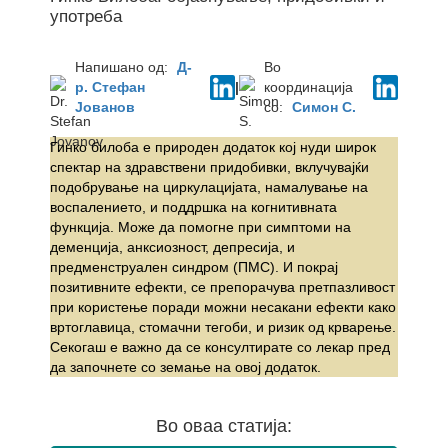
употреба
Напишано од:
Д-
Во
р. Стефан
|
координација
Јованов
со:
Симон С.
Гинко билоба е природен додаток кој нуди широк
спектар на здравствени придобивки, вклучувајќи
подобрување на циркулацијата, намалување на
воспалението, и поддршка на когнитивната
функција. Може да помогне при симптоми на
деменција, анксиозност, депресија, и
предменструален синдром (ПМС). И покрај
позитивните ефекти, се препорачува претпазливост
при користење поради можни несакани ефекти како
вртоглавица, стомачни тегоби, и ризик од крварење.
Секогаш е важно да се консултирате со лекар пред
да започнете со земање на овој додаток.
Во оваа статија: