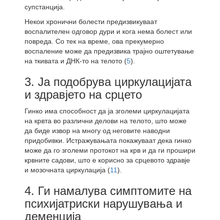
супстанција.
Некои хронични болести предизвикуваат
воспалителен одговор дури и кога нема болест или
повреда. Со тек на време, ова прекумерно
воспаление може да предизвика трајно оштетување
на ткивата и ДНК-то на телото (
5
).
3. Ја подобрува циркулацијата
и здравјето на срцето
Гинко има способност да ја зголеми циркулацијата
на крвта во различни делови на телото, што може
да биде извор на многу од неговите наводни
придобивки. Истражувањата покажуваат дека гинко
може да го зголеми протокот на крв и да ги прошири
крвните садови, што е корисно за срцевото здравје
и мозочната циркулација (
11
).
4. Ги намалува симптомите на
психијатриски нарушувања и
деменција