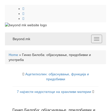
Beyond.mk
Toggle
navigatio
Home
»
Гинко Билоба: објаснување, придобивки и
употреба
Ацетилхолин: објаснување, функција и
придобивки
7 најчести недостатоци на хранливи материи
Гинко Билоба: објаснување, придобивки и