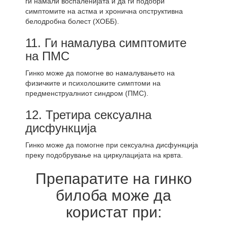
ги намали воспаленијата и да ги подобри
симптомите на астма и хронична опструктивна
белодробна болест (ХОББ).
11. Ги намалува симптомите
на ПМС
Гинко може да помогне во намалувањето на
физичките и психолошките симптоми на
предменструалниот синдром (ПМС).
12. Третира сексуална
дисфункција
Гинко може да помогне при сексуална дисфункција
преку подобрување на циркулацијата на крвта.
Препаратите на гинко
билоба може да
користат при: