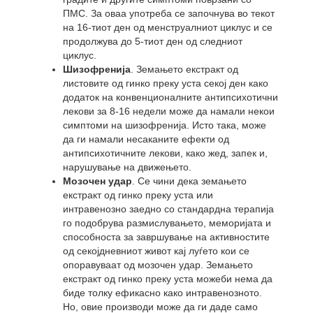
ПМС. За оваа употреба се започнува во текот
на 16-тиот ден од менструалниот циклус и се
продолжува до 5-тиот ден од следниот
циклус.
Шизофренија
. Земањето екстракт од
листовите од гинко преку уста секој ден како
додаток на конвенционалните антипсихотични
лекови за 8-16 недели може да намали некои
симптоми на шизофренија. Исто така, може
да ги намали несаканите ефекти од
антипсихотичните лекови, како жед, запек и,
нарушување на движењето.
Мозочен удар
. Се чини дека земањето
екстракт од гинко преку уста или
интравенозно заедно со стандардна терапија
го подобрува размислувањето, меморијата и
способноста за завршување на активностите
од секојдневниот живот кај луѓето кои се
опоравуваат од мозочен удар. Земањето
екстракт од гинко преку уста можеби нема да
биде толку ефикасно како интравенозното.
Но, овие производи може да ги даде само