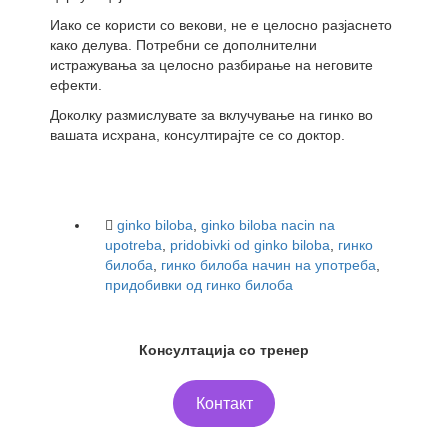
Иако се користи со векови, не е целосно разјаснето
како делува. Потребни се дополнителни
истражувања за целосно разбирање на неговите
ефекти.
Доколку размислувате за вклучување на гинко во
вашата исхрана, консултирајте се со доктор.
ginko biloba
,
ginko biloba nacin na
upotreba
,
pridobivki od ginko biloba
,
гинко
билоба
,
гинко билоба начин на употреба
,
придобивки од гинко билоба
Консултација со тренер
Контакт