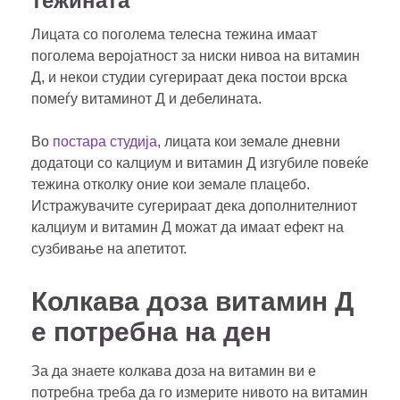
тежината
Лицата со поголема телесна тежина имаат
поголема веројатност за ниски нивоа на витамин
Д, и некои студии сугерираат дека постои врска
помеѓу витаминот Д и дебелината.
Во
постара студија
, лицата кои земале дневни
додатоци со калциум и витамин Д изгубиле повеќе
тежина отколку оние кои земале плацебо.
Истражувачите сугерираат дека дополнителниот
калциум и витамин Д можат да имаат ефект на
сузбивање на апетитот.
Колкава доза витамин Д
е потребна на ден
За да знаете колкава доза на витамин ви е
потребна треба да го измерите нивото на витамин