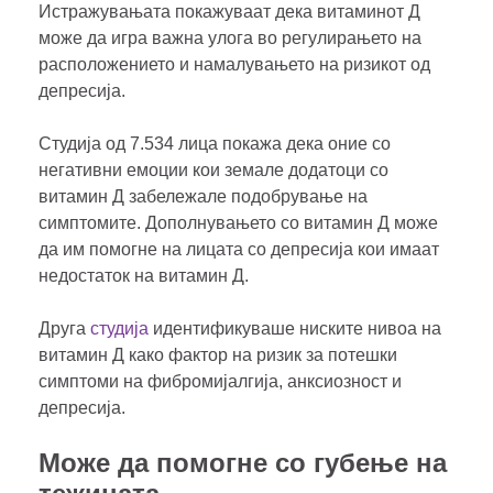
Истражувањата покажуваат дека витаминот Д
може да игра важна улога во регулирањето на
расположението и намалувањето на ризикот од
депресија.
Студија од 7.534 лица покажа дека оние со
негативни емоции кои земале додатоци со
витамин Д забележале подобрување на
симптомите. Дополнувањето со витамин Д може
да им помогне на лицата со депресија кои имаат
недостаток на витамин Д.
Друга
студија
идентификуваше ниските нивоа на
витамин Д како фактор на ризик за потешки
симптоми на фибромијалгија, анксиозност и
депресија.
Може да помогне со губење на