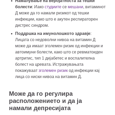
Намалување на веројатноста за тешки
болести
: Иако
студиите
се
мешани
, витаминот
Д може да го намали ризикот од тешки
инфекции, како што е акутен респираторен
дистрес синдром.
Поддршка на имунолошкото здравје
:
Лицата со недоволни нивоа на витамин Д
може да имаат зголемен ризик од инфекции и
автоимуни болести, како што се ревматоиден
артритис, тип 1 дијабетес и воспалителна
болест на цревата. Истражувањата
покажуваат
зголемен ризик
од инфекции кај
лица со ниски нивоа на витамин Д.
Може да го регулира
расположението и да ја
намали депресијата