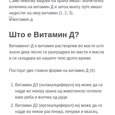
Само неколку видови на храна имаат значителна
количина на витамин Д и затоа многу луѓе имаат
недостиг на овој витамин (
1
,
2
,
3
).
Што е Витамин Д?
Витаминот Д е витамин растворлив во масти што
значи дека лесно се разградува во масти и масла
и се складира во нашето тело долго време.
Постојат две главни форми на витамин Д (
4
):
Витамин Д3 (холакалциферол) кој може да се
најде во некоја храна од животинско потекло
како риба и жолчка од јајце.
Витамин Д2 (ергокалциферол) кој може да се
најде во некои растенија, печурки и квасец.