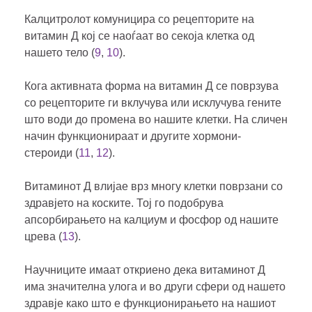
Калцитролот комуницира со рецепторите на
витамин Д кој се наоѓаат во секоја клетка од
нашето тело (
9
,
10
).
Кога активната форма на витамин Д се поврзува
со рецепторите ги вклучува или исклучува гените
што води до промена во нашите клетки. На сличен
начин функционираат и другите хормони-
стероиди (
11
,
12
).
Витаминот Д влијае врз многу клетки поврзани со
здравјето на коските. Тој го подобрува
апсорбирањето на калциум и фосфор од нашите
црева (
13
).
Научниците имаат откриено дека витаминот Д
има значителна улога и во други сфери од нашето
здравје како што е функционирањето на нашиот