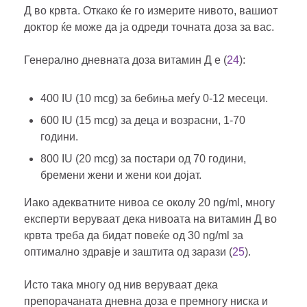
Д во крвта. Откако ќе го измерите нивото, вашиот
доктор ќе може да ја одреди точната доза за вас.
Генерално дневната доза витамин Д е (
24
):
400 IU (10 mcg) за бебиња меѓу 0-12 месеци.
600 IU (15 mcg) за деца и возрасни, 1-70
години.
800 IU (20 mcg) за постари од 70 години,
бремени жени и жени кои дојат.
Иако адекватните нивоа се околу 20 ng/ml, многу
експерти веруваат дека нивоата на витамин Д во
крвта треба да бидат повеќе од 30 ng/ml за
оптимално здравје и заштита од зарази (
25
).
Исто така многу од нив веруваат дека
препорачаната дневна доза е премногу ниска и