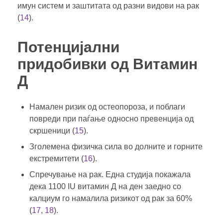
имун систем и заштитата од разни видови на рак
(
14
).
Потенцијални
придобивки од Витамин
Д
Намален ризик од остеопороза, и поблаги
повреди при паѓање односно превенција од
скршеници (
15
).
Зголемена физичка сила во долните и горните
екстремитети (
16
).
Спречување на рак. Една студија покажала
дека 1100 IU витамин Д на ден заедно со
калциум го намалила ризикот од рак за 60%
(
17
,
18
).