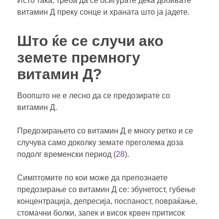
Исто така, треба да се осигурате дека добивате
витамин Д преку сонце и храната што ја јадете.
Што ќе се случи ако
земете премногу
витамин Д?
Воопшто не е лесно да се предозирате со
витамин Д.
Предозирањето со витамин Д е многу ретко и се
случува само доколку земате преголема доза
подолг временски период (
28
).
Симптомите по кои може да препознаете
предозирање со витамин Д се: збунетост, губење
концентрација, депресија, поспаност, повраќање,
стомачни болки, запек и висок крвен притисок