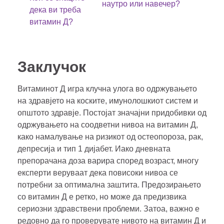
наутро или навечер?
дека ви треба
витамин Д?
Заклучок
Витаминот Д игра клучна улога во одржувањето
на здравјето на коските, имунолошкиот систем и
општото здравје. Постојат значајни придобивки од
одржувањето на соодветни нивоа на витамин Д,
како намалување на ризикот од остеопороза, рак,
депресија и тип 1 дијабет. Иако дневната
препорачана доза варира според возраст, многу
експерти веруваат дека повисоки нивоа се
потребни за оптимална заштита. Предозирањето
со витамин Д е ретко, но може да предизвика
сериозни здравствени проблеми. Затоа, важно е
редовно да го проверувате нивото на витамин Д и