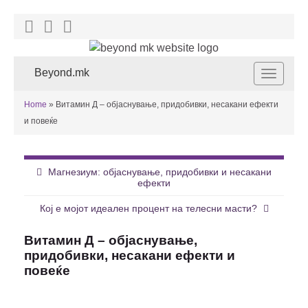
Beyond.mk
Toggle
navigat
Home
»
Витамин Д – објаснување, придобивки, несакани ефекти
и повеќе
Магнезиум: објаснување, придобивки и несакани
ефекти
Кој е мојот идеален процент на телесни масти?
Витамин Д – објаснување,
придобивки, несакани ефекти и
повеќе