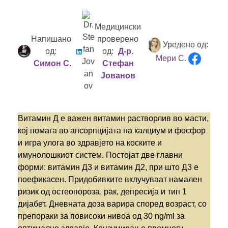
Медицински
Напишано
проверено
Уредено од:
од:
од:
Д-р.
Мери С.
Симон С.
Стефан
Јованов
Витамин Д е важен витамин растворлив во масти,
кој помага во апсорпцијата на калциум и фосфор
и игра улога во здравјето на коските и
имунолошкиот систем. Постојат две главни
форми: витамин Д3 и витамин Д2, при што Д3 е
поефикасен. Придобивките вклучуваат намален
ризик од остеопороза, рак, депресија и тип 1
дијабет. Дневната доза варира според возраст, со
препораки за повисоки нивоа од 30 ng/ml за