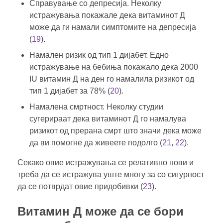
Справување со депресија. Неколку
истражувања покажале дека витаминот Д
може да ги намали симптомите на депресија
(
19
).
Намален ризик од тип 1 дијабет. Едно
истражување на бебиња покажало дека 2000
IU витамин Д на ден го намалила ризикот од
тип 1 дијабет за 78% (
20
).
Намалена смртност. Неколку студии
сугерираат дека витаминот Д го намалува
ризикот од прерана смрт што значи дека може
да ви помогне да живеете подолго (
21
,
22
).
Секако овие истражувања се релативно нови и
треба да се истражува уште многу за со сигурност
да се потврдат овие придобивки (
23
).
Витамин Д може да се бори