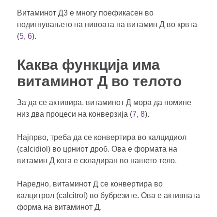
Витаминот Д3 е многу поефикасен во
подигнувањето на нивоата на витамин Д во крвта
(
5
,
6
).
Каква функција има
витаминот Д во телото
За да се активира, витаминот Д мора да помине
низ два процеси на конверзија (
7
,
8
).
Најпрво, треба да се конвертира во калцидиол
(calcidiol) во црниот дроб. Ова е формата на
витамин Д кога е складиран во нашето тело.
Наредно, витаминот Д се конвертира во
калцитрол (calcitrol) во бубрезите. Ова е активната
форма на витаминот Д.