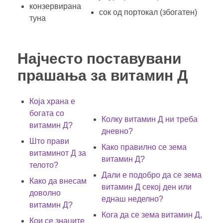
конзервирана
сок од портокал (збогатен)
туна
Најчесто поставувани
прашања за витамин Д
Која храна е
богата со
Колку витамин Д ни треба
витамин Д?
дневно?
Што прави
Како правилно се зема
витаминот Д за
витамин Д?
телото?
Дали е подобро да се зема
Како да внесам
витамин Д секој ден или
доволно
еднаш неделно?
витамин Д?
Кога да се зема витамин Д,
Кои се знаците