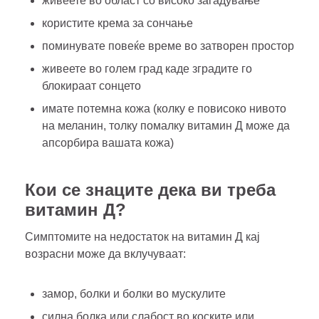
живеете во област со високо загадување
користите крема за сончање
поминувате повеќе време во затворен простор
живеете во голем град каде зградите го
блокираат сонцето
имате потемна кожа (колку е повисоко нивото
на меланин, толку помалку витамин Д може да
апсорбира вашата кожа)
Кои се знаците дека ви треба
витамин Д?
Симптомите на недостаток на витамин Д кај
возрасни може да вклучуваат:
замор, болки и болки во мускулите
силна болка или слабост во коските или