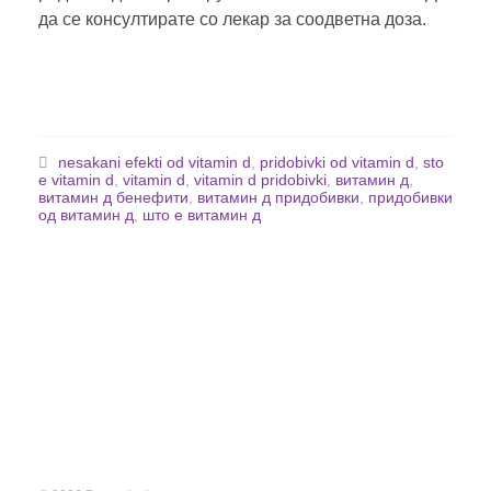
да се консултирате со лекар за соодветна доза.
nesakani efekti od vitamin d
,
pridobivki od vitamin d
,
sto
e vitamin d
,
vitamin d
,
vitamin d pridobivki
,
витамин д
,
витамин д бенефити
,
витамин д придобивки
,
придобивки
од витамин д
,
што е витамин д
Дома
Здравје
Фитнес
Заболувања
Менаџирање со тежината
Минерали
Исхрана
Витамини
Вежби
Невротрансмитери
Витамини и Суплементи
Контакт