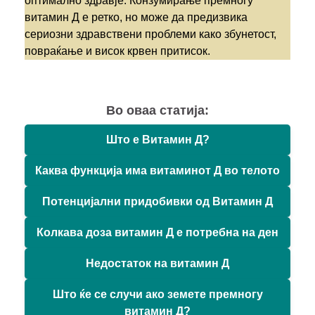
оптимално здравје. Конзумирање премногу
витамин Д е ретко, но може да предизвика
сериозни здравствени проблеми како збунетост,
повраќање и висок крвен притисок.
Во оваа статија:
Што е Витамин Д?
Каква функција има витаминот Д во телото
Потенцијални придобивки од Витамин Д
Колкава доза витамин Д е потребна на ден
Недостаток на витамин Д
Што ќе се случи ако земете премногу
витамин Д?