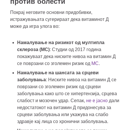
против болести
Покрај неговите основни придобивки,
истражувањата сугерираат дека витаминот Д
може да игра улога во:
Намалување на ризикот од мултипла
склероза (МС)
: Студии од 2017 година
покажуваат дека ниските нивоа на витамин Д
се поврзани со зголемен ризик од
МС
.
Намалување на шансата за срцеви
заболувања
: Ниските нивоа на витамин Д се
поврзани со зголемен ризик од срцеви
заболувања како што се хипертензија, срцева
слабост и мозочен удар. Сепак,
не е јасно
дали
недостатокот на витамин Д придонесува за
срцеви заболувања или укажува на слабо
здравје кај лица со хронични заболувања.