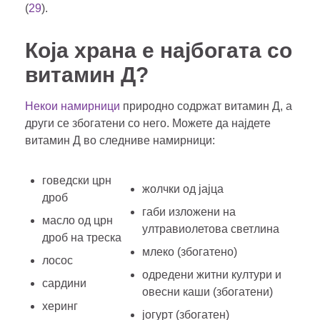
(
29
).
Која храна е најбогата со
витамин Д?
Некои намирници
природно содржат витамин Д, а
други се збогатени со него. Можете да најдете
витамин Д во следниве намирници:
говедски црн
жолчки од јајца
дроб
габи изложени на
масло од црн
ултравиолетова светлина
дроб на треска
млеко (збогатено)
лосос
одредени житни култури и
сардини
овесни каши (збогатени)
херинг
јогурт (збогатен)