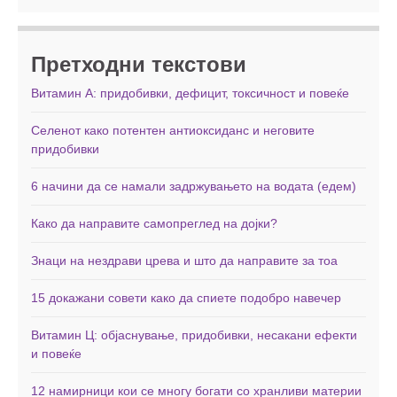
Претходни текстови
Витамин А: придобивки, дефицит, токсичност и повеќе
Селенот како потентен антиоксиданс и неговите
придобивки
6 начини да се намали задржувањето на водата (едем)
Како да направите самопреглед на дојки?
Знаци на нездрави црева и што да направите за тоа
15 докажани совети како да спиете подобро навечер
Витамин Ц: објаснување, придобивки, несакани ефекти
и повеќе
12 намирници кои се многу богати со хранливи материи