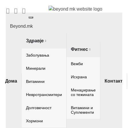
Toggle
navigation
Beyond.mk
Здравје
Фитнес
Заболувања
Вежби
Минерали
Исхрана
Дома
Контакт
Витамини
Менаџирање
Невротрансмитери
со тежината
Долговечност
Витамини и
Суплементи
Хормони