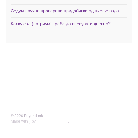
Седум научно проверени придобивки од пиење вода
Колку сол (натриум) треба да внесувате дневно?
Дома
Здравје
Фитнес
Заболувања
Менаџирање со тежината
Минерали
Исхрана
Витамини
Вежби
Невротрансмитери
Витамини и Суплементи
Контакт
© 2026 Beyond.mk.
Made with
by
Graphene Themes
.