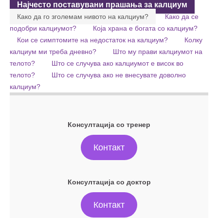
Најчесто поставувани прашања за калциум
Како да го зголемам нивото на калциум?
Како да се
подобри калциумот?
Која храна е богата со калциум?
Кои се симптомите на недостаток на калциум?
Колку
калциум ми треба дневно?
Што му прави калциумот на
телото?
Што се случува ако калциумот е висок во
телото?
Што се случува ако не внесувате доволно
калциум?
Консултација со тренер
Контакт
Консултација со доктор
Контакт