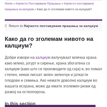
Home
»
Најчесто Поставувани Прашања
»
Најчесто поставувани
прашања за калциум
»
Како да го зголемам нивото на калциум?
Return to
Најчесто поставувани прашања за калциум
Како да го зголемам нивото на
калциум?
Добри извори на
калциум
вклучуваат млечна храна
како млеко, јогурт и сирење, храна збогатена со
калциум (како што се производите од соја) и, во помал
степен, некои лиснат зелен зеленчук и јаткасти
плодови и семиња. Ако немате доволно калциум во
вашата исхрана, може да имате зголемен ризик од
развој на остеопороза.
In this section