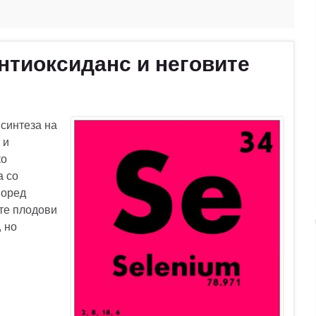
антиоксиданс и неговите
 синтеза на
 и
ко
а со
поред
ите плодови
, но