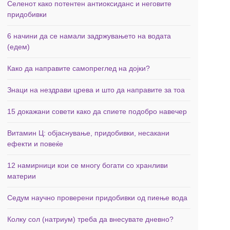
Селенот како потентен антиоксиданс и неговите
придобивки
6 начини да се намали задржувањето на водата
(едем)
Како да направите самопреглед на дојки?
Знаци на нездрави црева и што да направите за тоа
15 докажани совети како да спиете подобро навечер
Витамин Ц: објаснување, придобивки, несакани
ефекти и повеќе
12 намирници кои се многу богати со хранливи
материи
Седум научно проверени придобивки од пиење вода
Колку сол (натриум) треба да внесувате дневно?