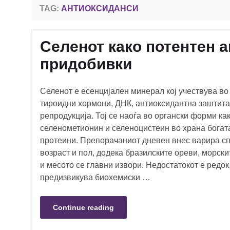
TAG:
АНТИОКСИДАНСИ
Селенот како потентен 
придобивки
Селенот е есенцијален минерал кој учествува во
тироидни хормони, ДНК, антиоксидантна заштита
репродукција. Тој се наоѓа во органски форми ка
селенометионин и селеноцистеин во храна богат
протеини. Препорачаниот дневен внес варира с
возраст и пол, додека бразилските ореви, морск
и месото се главни извори. Недостатокот е редок
предизвикува биохемиски …
Continue reading