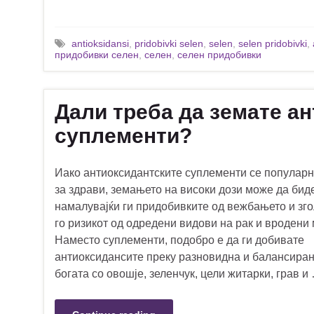
antioksidansi
,
pridobivki selen
,
selen
,
selen pridobivki
,
придобивки селен
,
селен
,
селен придобивки
Дали треба да земате а
суплементи?
Иако антиоксидантските суплементи се популарн
за здрави, земањето на високи дози може да бид
намалувајќи ги придобивките од вежбањето и зг
го ризикот од одредени видови на рак и вродени 
Наместо суплементи, подобро е да ги добивате
антиоксидансите преку разновидна и балансира
богата со овошје, зеленчук, цели житарки, грав и