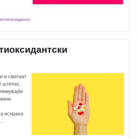
антиоксиданси
,
нтиоксидантски
и и сметаат
е штетно,
олемувајќи
мани.
на исхрана
 …