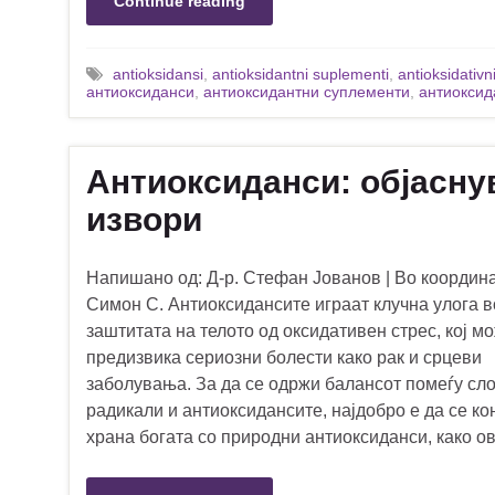
Continue reading
antioksidansi
,
antioksidantni suplementi
,
antioksidativn
антиоксиданси
,
антиоксидантни суплементи
,
антиоксид
Антиоксиданси: објасну
извори
Напишано од: Д-р. Стефан Јованов | Во координа
Симон С. Антиоксидансите играат клучна улога в
заштитата на телото од оксидативен стрес, кој м
предизвика сериозни болести како рак и срцеви
заболувања. За да се одржи балансот помеѓу сл
радикали и антиоксидансите, најдобро е да се к
храна богата со природни антиоксиданси, како о