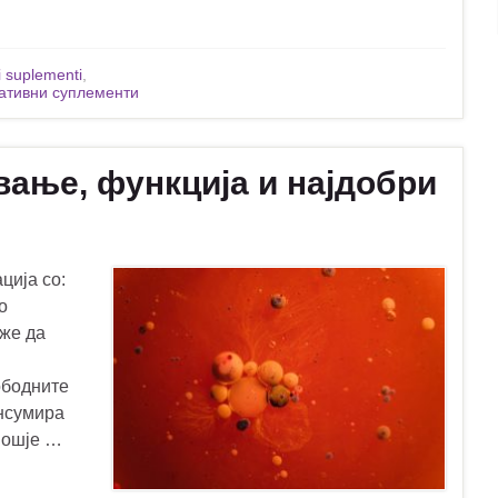
i suplementi
,
ативни суплементи
вање, функција и најдобри
ција со:
о
оже да
ободните
онсумира
вошје …