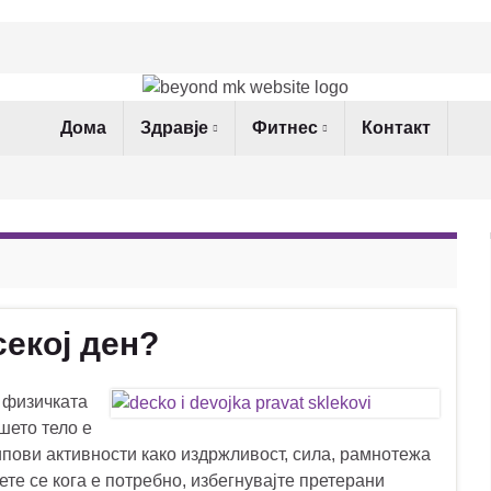
Дома
Здравје
Фитнес
Контакт
секој ден?
 физичката
шето тело е
пови активности како издржливост, сила, рамнотежа
те се кога е потребно, избегнувајте претерани