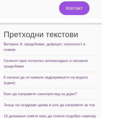
Контакт
Претходни текстови
Витамин А: придобивки, дефицит, токсичност и
повеќе
Селенот како потентен антиоксиданс и неговите
придобивки
6 начини да се намали задржувањето на водата
(едем)
Како да направите самопреглед на дојки?
Знаци на нездрави црева и што да направите за тоа
15 докажани совети како да спиете подобро навечер