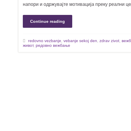
напори и одржувајте мотивација преку реални цели
Continue reading
redovno vezbanje
,
vebanje sekoj den
,
zdrav zivot
,
вежб
живот
,
редовно вежбање