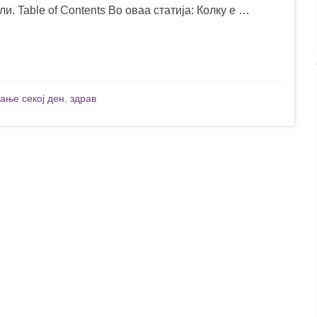
. Table of Contents Во оваа статија: Колку е …
ање секој ден
,
здрав