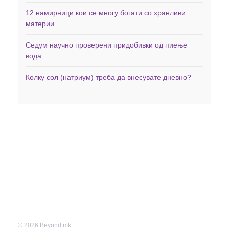
12 намирници кои се многу богати со хранливи
материи
Седум научно проверени придобивки од пиење
вода
Колку сол (натриум) треба да внесувате дневно?
Дома
Здравје
Фитнес
Заболувања
Менаџирање со тежината
Минерали
Исхрана
Витамини
Вежби
Невротрансмитери
Витамини и Суплементи
Контакт
© 2026 Beyond.mk.