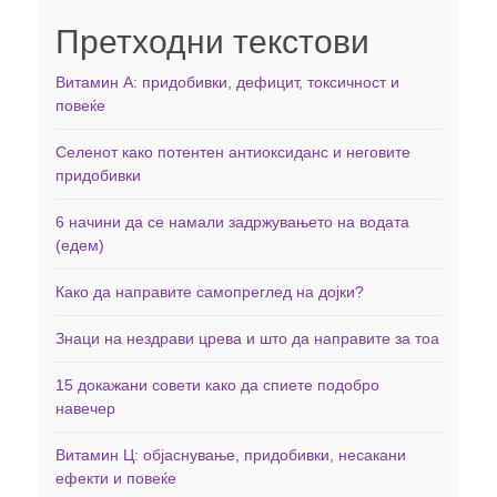
Претходни текстови
Витамин А: придобивки, дефицит, токсичност и
повеќе
Селенот како потентен антиоксиданс и неговите
придобивки
6 начини да се намали задржувањето на водата
(едем)
Како да направите самопреглед на дојки?
Знаци на нездрави црева и што да направите за тоа
15 докажани совети како да спиете подобро
навечер
Витамин Ц: објаснување, придобивки, несакани
ефекти и повеќе