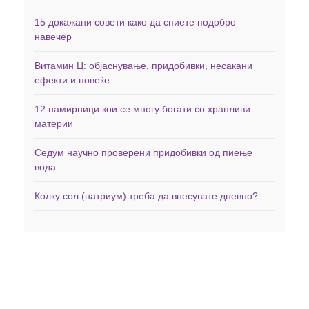
15 докажани совети како да спиете подобро
навечер
Витамин Ц: објаснување, придобивки, несакани
ефекти и повеќе
12 намирници кои се многу богати со хранливи
материи
Седум научно проверени придобивки од пиење
вода
Колку сол (натриум) треба да внесувате дневно?
Дома
Здравје
Фитнес
Заболувања
Менаџирање со тежината