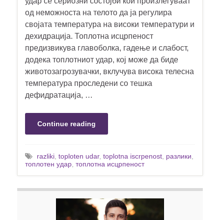
удар се сериозни состојби кои произлегуваат
од неможноста на телото да ја регулира
својата температура на високи температури и
дехидрација. Топлотна исцрпеност
предизвикува главоболка, гадење и слабост,
додека топлотниот удар, кој може да биде
животозагрозувачки, вклучува висока телесна
температура проследени со тешка
дефидратација, …
Continue reading
razliki
,
toploten udar
,
toplotna iscrpenost
,
разлики
,
топлотен удар
,
топлотна исцрпеност