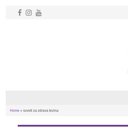
Home
»
soveti za zdrava tezina