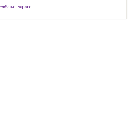
вежбање
,
здрава