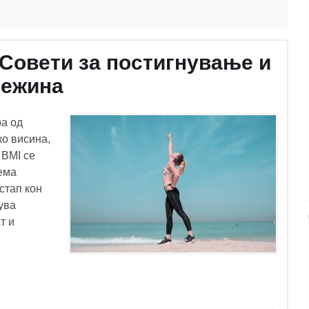
 Совети за постигнување и
тежина
а од
ко висина,
 BMI се
зема
стап кон
ува
т и