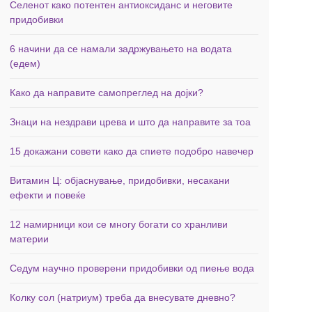
Селенот како потентен антиоксиданс и неговите
придобивки
6 начини да се намали задржувањето на водата
(едем)
Како да направите самопреглед на дојки?
Знаци на нездрави црева и што да направите за тоа
15 докажани совети како да спиете подобро навечер
Витамин Ц: објаснување, придобивки, несакани
ефекти и повеќе
12 намирници кои се многу богати со хранливи
материи
Седум научно проверени придобивки од пиење вода
Колку сол (натриум) треба да внесувате дневно?