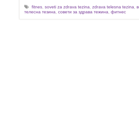
fitnes
,
soveti za zdrava tezina
,
zdrava telesna tezina
,
телесна тезина
,
совети за здрава тежина
,
фитнес