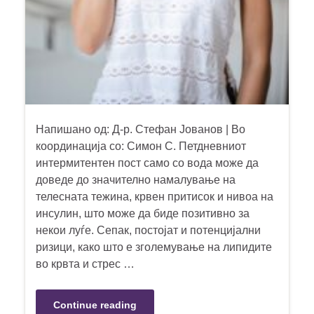
Напишано од: Д-р. Стефан Јованов | Во
координација со: Симон С. Петдневниот
интермитентен пост само со вода може да
доведе до значително намалување на
телесната тежина, крвен притисок и нивоа на
инсулин, што може да биде позитивно за
некои луѓе. Сепак, постојат и потенцијални
ризици, како што е зголемување на липидите
во крвта и стрес …
Continue reading