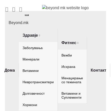
Toggle
navigation
Beyond.mk
Здравје
Фитнес
Заболувања
Вежби
Минерали
Исхрана
Дома
Контакт
Витамини
Менаџирање
Невротрансмитери
со тежината
Долговечност
Витамини и
Суплементи
Хормони