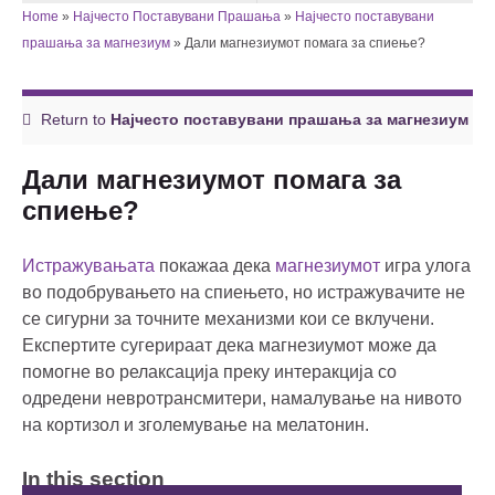
Home
»
Најчесто Поставувани Прашања
»
Најчесто поставувани
прашања за магнезиум
»
Дали магнезиумот помага за спиење?
Return to
Најчесто поставувани прашања за магнезиум
Дали магнезиумот помага за
спиење?
Истражувањата
покажаа дека
магнезиумот
игра улога
во подобрувањето на спиењето, но истражувачите не
се сигурни за точните механизми кои се вклучени.
Експертите сугерираат дека магнезиумот може да
помогне во релаксација преку интеракција со
одредени невротрансмитери, намалување на нивото
на кортизол и зголемување на мелатонин.
In this section