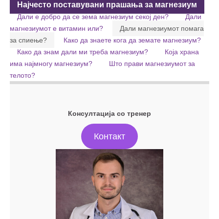
Најчесто поставувани прашања за магнезиум
Дали е добро да се зема магнезиум секој ден?
Дали
магнезиумот е витамин или?
Дали магнезиумот помага
за спиење?
Како да знаете кога да земате магнезиум?
Како да знам дали ми треба магнезиум?
Која храна
има најмногу магнезиум?
Што прави магнезиумот за
телото?
Консултација со тренер
Контакт