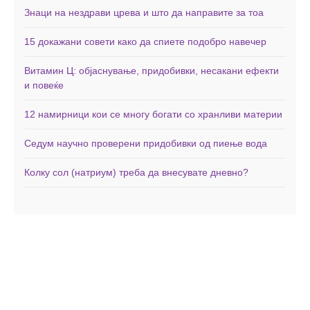
Знаци на нездрави црева и што да направите за тоа
15 докажани совети како да спиете подобро навечер
Витамин Ц: објаснување, придобивки, несакани ефекти
и повеќе
12 намирници кои се многу богати со хранливи материи
Седум научно проверени придобивки од пиење вода
Колку сол (натриум) треба да внесувате дневно?
Дома
Здравје
Фитнес
Заболувања
Менаџирање со тежината
Минерали
Исхрана